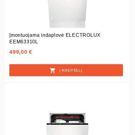
Įmontuojama indaplovė ELECTROLUX
EEM63310L
499,00 €
Į KREPŠELĮ