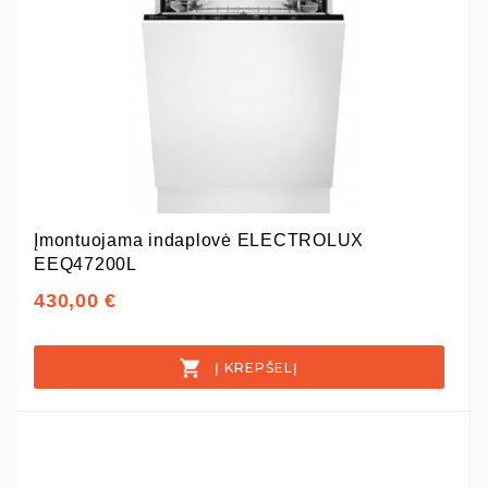
Įmontuojama indaplovė ELECTROLUX
EEQ47200L
430,00 €
Į KREPŠELĮ