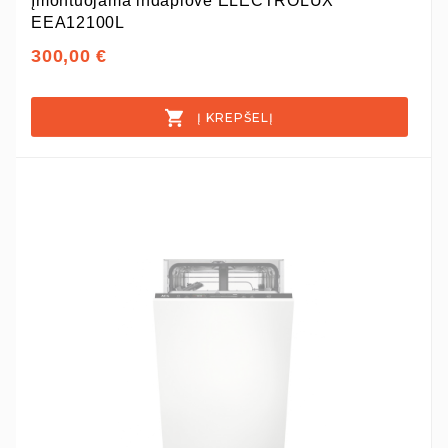
Įmontuojama indaplovė ELECTROLUX
EEA12100L
300,00 €
Į KREPŠELĮ