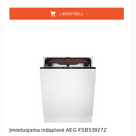
Į KREPŠELĮ
Įmontuojama indaplovė AEG FSB53927Z