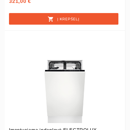
321,00 €
Į KREPŠELĮ