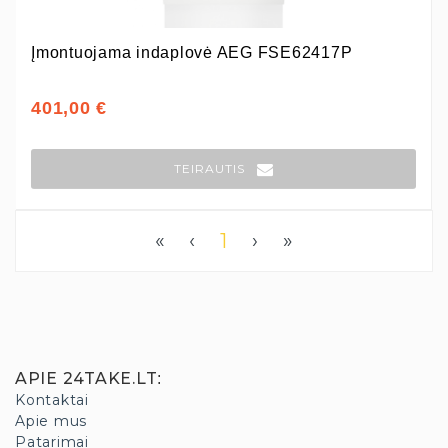
Įmontuojama indaplovė AEG FSE62417P
401,00 €
TEIRAUTIS
«
‹
1
›
»
APIE 24TAKE.LT
:
Kontaktai
Apie mus
Patarimai