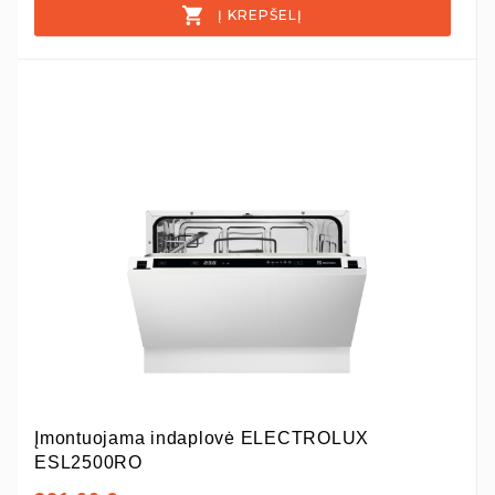
Į KREPŠELĮ
Įmontuojama indaplovė ELECTROLUX
ESL2500RO