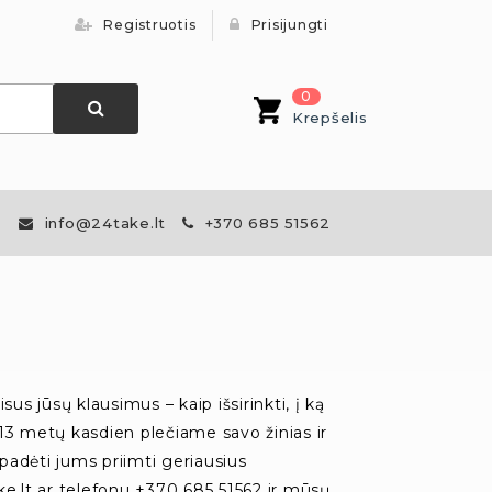
Registruotis
Prisijungti
0
Krepšelis
info@24take.lt
+370 685 51562
us jūsų klausimus – kaip išsirinkti, į ką
i 13 metų kasdien plečiame savo žinias ir
padėti jums priimti geriausius
ake.lt ar telefonu +370 685 51562 ir mūsų