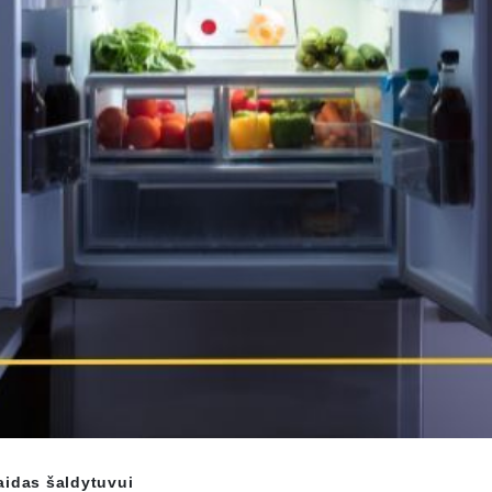
šlaidas šaldytuvui