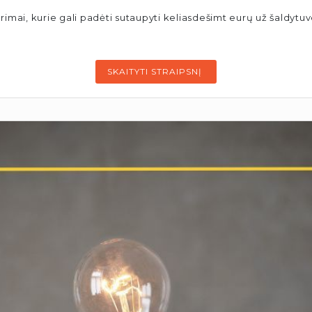
rimai, kurie gali padėti sutaupyti keliasdešimt eurų už šaldyt
SKAITYTI STRAIPSNĮ