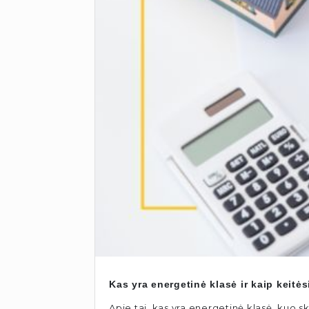
Kas yra energetinė klasė ir kaip keitės
Apie tai, kas yra energetinė klasė, kuo 