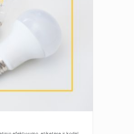
getinio efektyvumo etiketėse ir kodėl