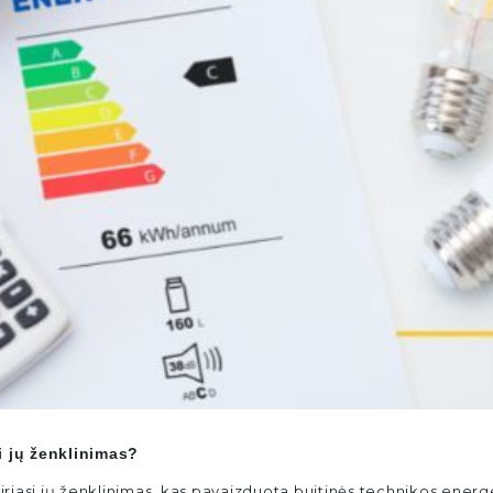
i jų ženklinimas?
skiriasi jų ženklinimas, kas pavaizduota buitinės technikos ener