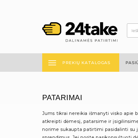
PREKIŲ KATALOGAS
PASI
PATARIMAI
Jums tikrai nereikia išmanyti visko apie b
atkreipti dėmesį, patarsime ir įsigilinsim
norime sukaupta patirtimi pasidalinti su 
sprendimus. Jei norite pasikonsultuoti dė