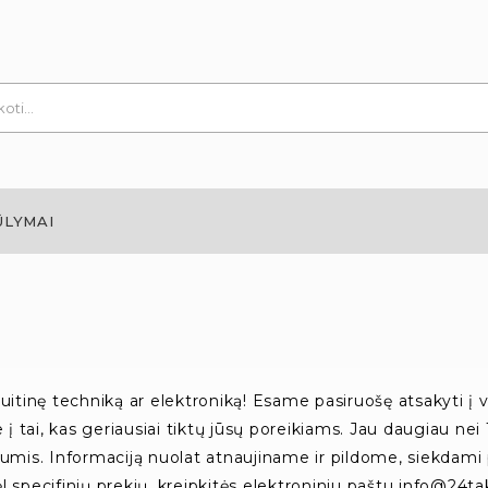
ŪLYMAI
uitinę techniką ar elektroniką! Esame pasiruošę atsakyti į vis
e į tai, kas geriausiai tiktų jūsų poreikiams. Jau daugiau ne
jumis. Informaciją nuolat atnaujiname ir pildome, siekdami 
l specifinių prekių, kreipkitės elektroniniu paštu info@24t