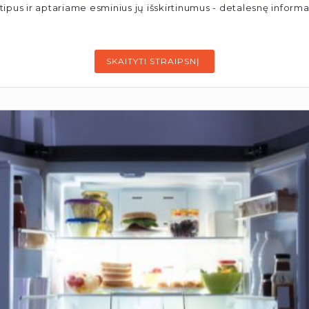
us ir aptariame esminius jų išskirtinumus - detalesnę informaci
SKAITYTI STRAIPSNĮ