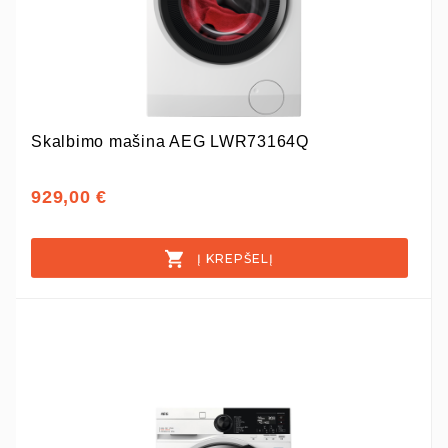
Skalbimo mašina AEG LWR73164Q
929,00 €
Į KREPŠELĮ