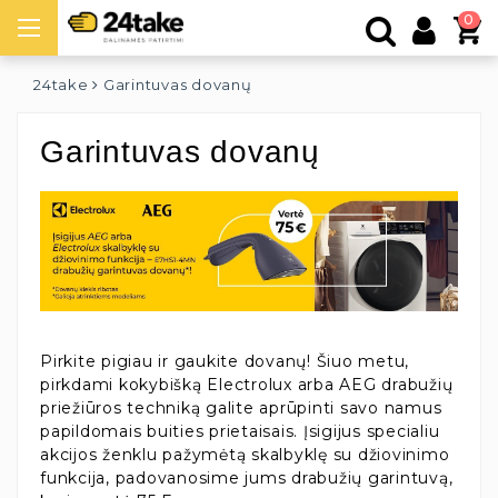
0
24take
Garintuvas dovanų
Garintuvas dovanų
Pirkite pigiau ir gaukite dovanų! Šiuo metu,
pirkdami kokybišką Electrolux arba AEG drabužių
priežiūros techniką galite aprūpinti savo namus
papildomais buities prietaisais. Įsigijus specialiu
akcijos ženklu pažymėtą skalbyklę su džiovinimo
funkcija, padovanosime jums drabužių garintuvą,