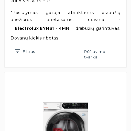
kurio vertė 75 Eur.
*Pasiūlymas galioja atrinktiems drabužių
priežiūros prietaisams, dovana -
Electrolux E7HS1 - 4MN
drabužių garintuvas.
Dovanų kiekis ribotas.
Filtras
Rūšiavimo
tvarka: