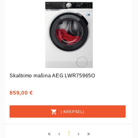
Skalbimo mašina AEG LWR75965O
859,00 €
Į KREPŠELĮ
«
‹
1
›
»