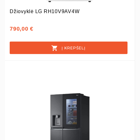
Džiovyklė LG RH10V9AV4W
790,00 €
Į KREPŠELĮ