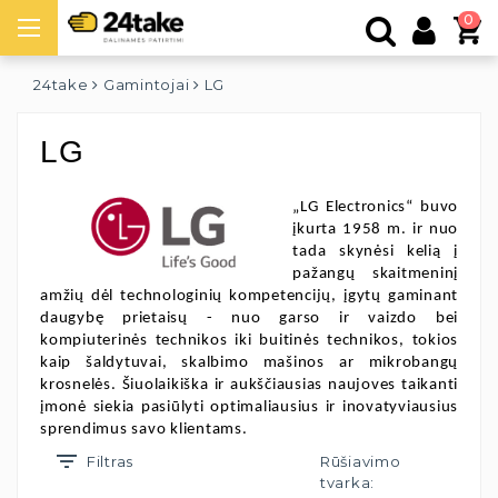
0
24take
Gamintojai
LG
LG
„LG Electronics“ buvo 
įkurta 1958 m. ir nuo 
tada skynėsi kelią į 
pažangų skaitmeninį 
amžių dėl technologinių kompetencijų, įgytų gaminant 
daugybę prietaisų - nuo garso ir vaizdo bei 
kompiuterinės technikos iki buitinės technikos
, tokios 
kaip šaldytuvai, skalbimo mašinos ar mikrobangų 
krosnelės. 
Šiuolaikiška ir aukščiausias naujoves taikanti 
įmonė 
siekia pasiūlyti optimaliausius ir inovatyviausius 
sprendimus savo klientams. 
Filtras
Rūšiavimo
tvarka: