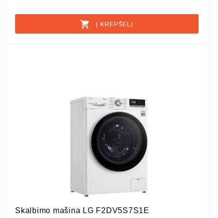
Į KREPŠELĮ
Skalbimo mašina LG F2DV5S7S1E