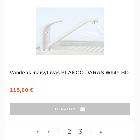
Vandens maišytuvas BLANCO DARAS White HD
115,00 €
TEIRAUTIS
«
‹
1
2
3
›
»