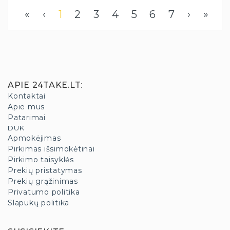
«
‹
1
2
3
4
5
6
7
›
»
APIE 24TAKE.LT
:
Kontaktai
Apie mus
Patarimai
DUK
Apmokėjimas
Pirkimas išsimokėtinai
Pirkimo taisyklės
Prekių pristatymas
Prekių grąžinimas
Privatumo politika
Slapukų politika