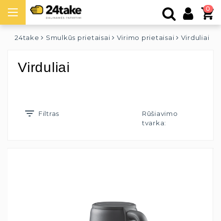
0
24take
Smulkūs prietaisai
Virimo prietaisai
Virduliai
Virduliai
Filtras
Rūšiavimo
tvarka: