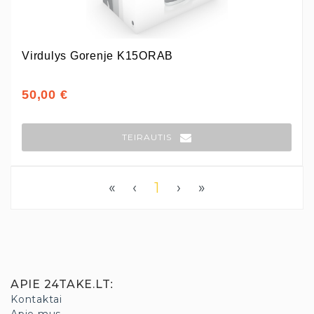
Virdulys Gorenje K15ORAB
50,00 €
TEIRAUTIS
«
‹
1
›
»
APIE 24TAKE.LT
:
Kontaktai