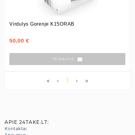
Virdulys Gorenje K15ORAB
50,00 €
TEIRAUTIS
«
‹
1
›
»
APIE 24TAKE.LT
:
Kontaktai