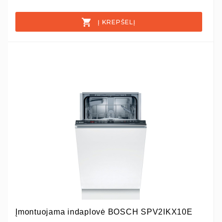
Į KREPŠELĮ
Įmontuojama indaplovė BOSCH SPV2IKX10E