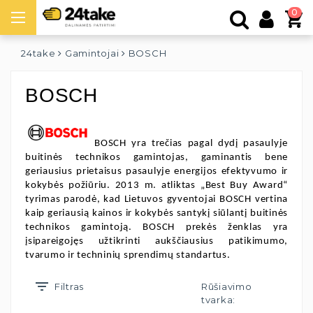
0
24take
Gamintojai
BOSCH
BOSCH
BOSCH yra trečias pagal dydį pasaulyje
buitinės technikos gamintojas, gaminantis bene
geriausius prietaisus pasaulyje energijos efektyvumo ir
kokybės požiūriu. 2013 m. atliktas „Best Buy Award“
tyrimas parodė, kad Lietuvos gyventojai BOSCH vertina
kaip geriausią kainos ir kokybės santykį siūlantį buitinės
technikos gamintoją. BOSCH prekės ženklas yra
įsipareigojęs užtikrinti aukščiausius patikimumo,
tvarumo ir techninių sprendimų standartus.
Filtras
Rūšiavimo
tvarka: