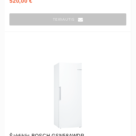
520,00 €
TEIRAUTIS
Šaldiklis BOSCH GSN58AWDP