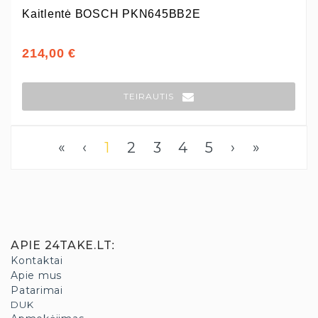
Kaitlentė BOSCH PKN645BB2E
214,00 €
TEIRAUTIS
«
‹
1
2
3
4
5
›
»
APIE 24TAKE.LT
:
Kontaktai
Apie mus
Patarimai
DUK