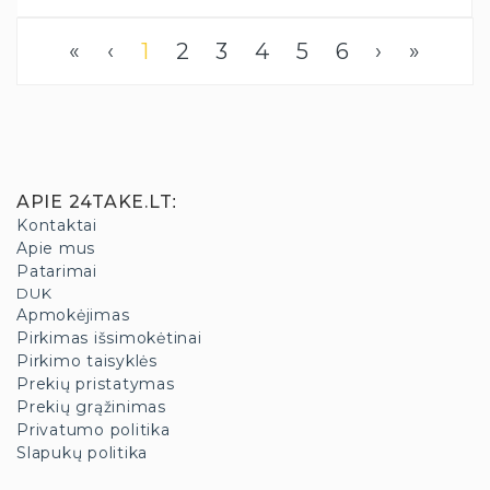
«
‹
1
2
3
4
5
6
›
»
APIE 24TAKE.LT
:
Kontaktai
Apie mus
Patarimai
DUK
Apmokėjimas
Pirkimas išsimokėtinai
Pirkimo taisyklės
Prekių pristatymas
Prekių grąžinimas
Privatumo politika
Slapukų politika