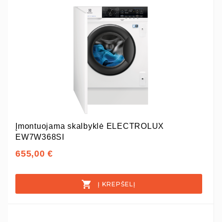
Įmontuojama skalbyklė ELECTROLUX
EW7W368SI
655,00 €
Į KREPŠELĮ