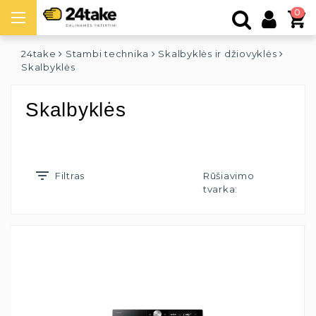
0
24take
Stambi technika
Skalbyklės ir džiovyklės
Skalbyklės
Skalbyklės
Filtras
Rūšiavimo
tvarka: