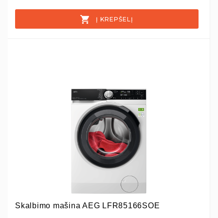
Į KREPŠELĮ
Skalbimo mašina AEG LFR85166SOE