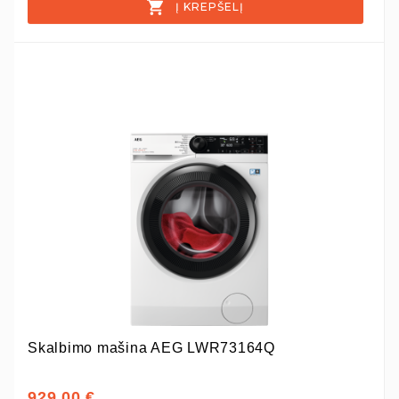
Į KREPŠELĮ
Skalbimo mašina AEG LWR73164Q
929,00 €