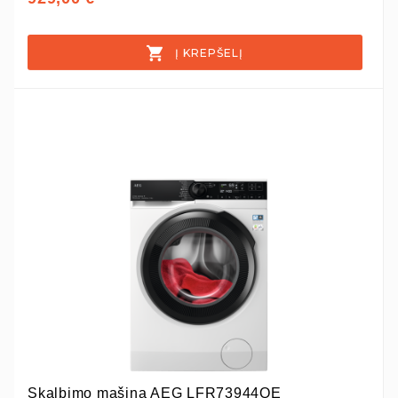
Į KREPŠELĮ
Skalbimo mašina AEG LFR73944QE