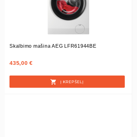
Skalbimo mašina AEG LFR61944BE
435,00 €
Į KREPŠELĮ