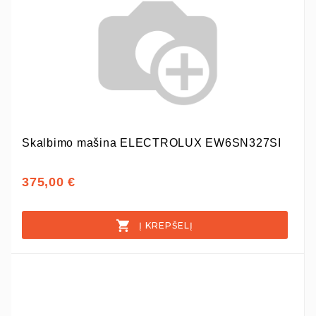
Skalbimo mašina ELECTROLUX EW6SN327SI
375,00 €
Į KREPŠELĮ