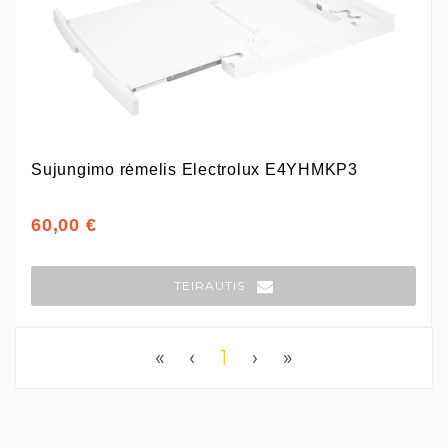
Sujungimo rėmelis Electrolux E4YHMKP3
60,00 €
TEIRAUTIS
«
‹
1
›
»