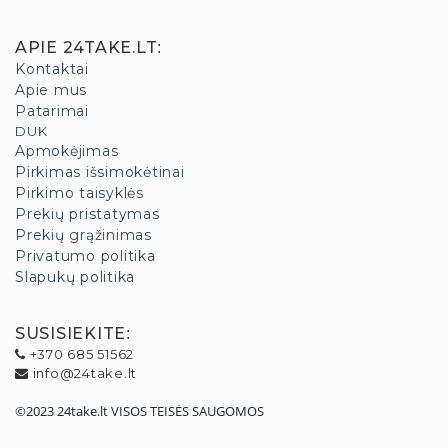
APIE 24TAKE.LT
:
Kontaktai
Apie mus
Patarimai
DUK
Apmokėjimas
Pirkimas išsimokėtinai
Pirkimo taisyklės
Prekių pristatymas
Prekių grąžinimas
Privatumo politika
Slapukų politika
SUSISIEKITE
:
+370 685 51562
info@24take.lt
©2023 24take.lt VISOS TEISĖS SAUGOMOS