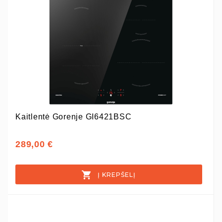
Kaitlentė Gorenje GI6421BSC
289,00 €
Į KREPŠELĮ