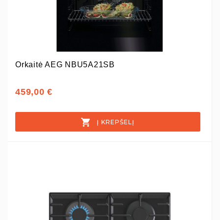
Orkaitė AEG NBU5A21SB
459,00 €
Į KREPŠELĮ