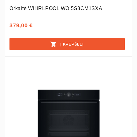
Orkaitė WHIRLPOOL WOI5S8CM1SXA
379,00 €
Į KREPŠELĮ