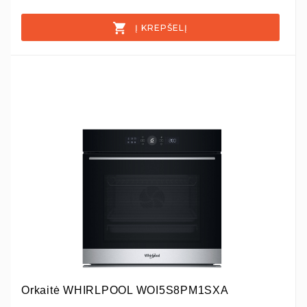
Į KREPŠELĮ
Orkaitė WHIRLPOOL WOI5S8PM1SXA