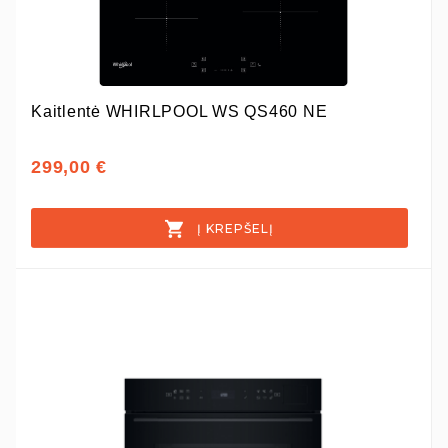
Kaitlentė WHIRLPOOL WS QS460 NE
299,00 €
Į KREPŠELĮ