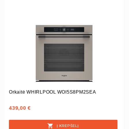
Orkaitė WHIRLPOOL WOI5S8PM2SEA
439,00 €
Į KREPŠELĮ