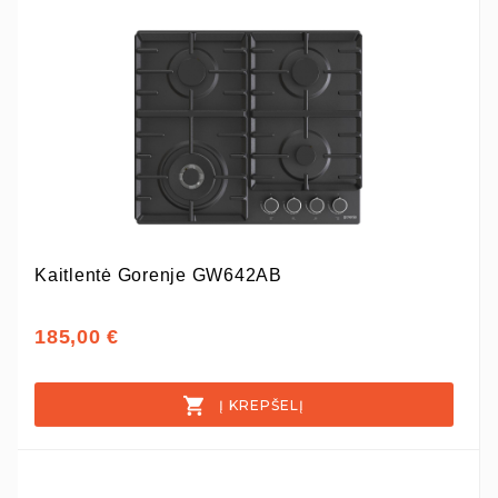
Kaitlentė Gorenje GW642AB
185,00 €
Į KREPŠELĮ