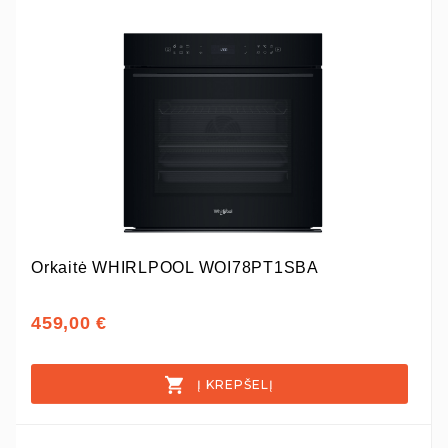
Orkaitė WHIRLPOOL WOI78PT1SBA
459,00 €
Į KREPŠELĮ