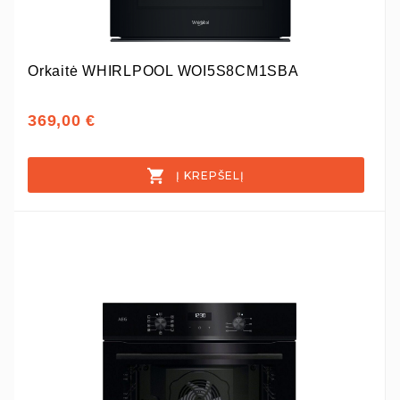
Orkaitė WHIRLPOOL WOI5S8CM1SBA
369,00 €
Į KREPŠELĮ