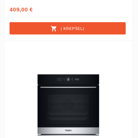
409,00 €
Į KREPŠELĮ