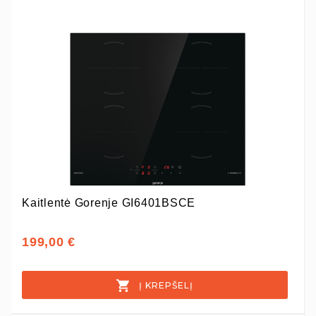
Kaitlentė Gorenje GI6401BSCE
199,00 €
Į KREPŠELĮ