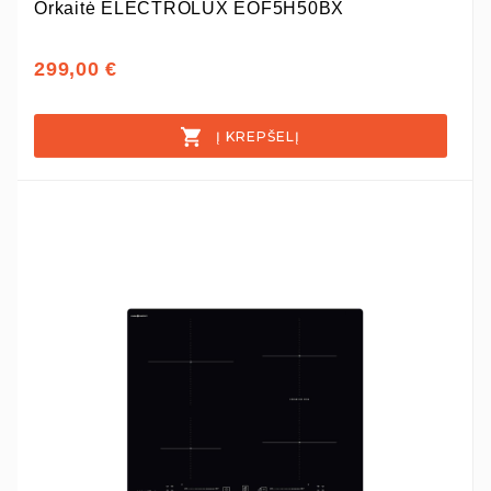
Orkaitė ELECTROLUX EOF5H50BX
299,00 €
Į KREPŠELĮ