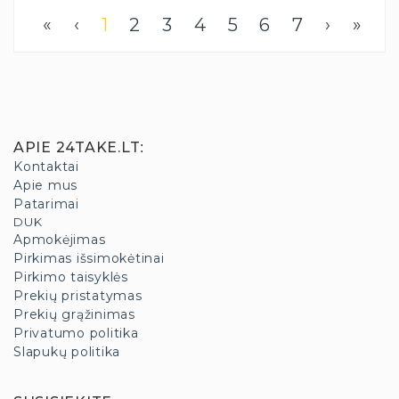
«
‹
1
2
3
4
5
6
7
›
»
APIE 24TAKE.LT
:
Kontaktai
Apie mus
Patarimai
DUK
Apmokėjimas
Pirkimas išsimokėtinai
Pirkimo taisyklės
Prekių pristatymas
Prekių grąžinimas
Privatumo politika
Slapukų politika