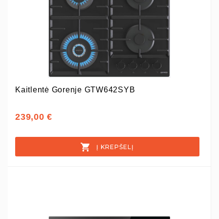
Kaitlentė Gorenje GTW642SYB
239,00 €
Į KREPŠELĮ