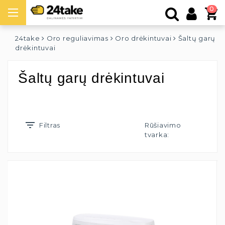
0
24take
Oro reguliavimas
Oro drėkintuvai
Šaltų garų
drėkintuvai
Šaltų garų drėkintuvai
Filtras
Rūšiavimo
tvarka: