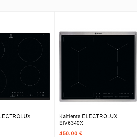
 ELECTROLUX
Kaitlentė ELECTROLUX
EIV6340X
450,00 €