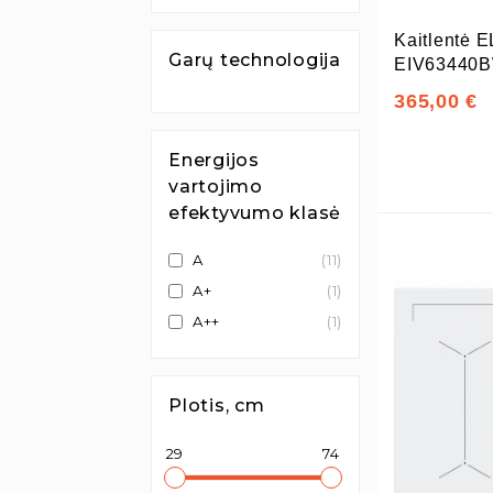
Kaitlentė
Garų technologija
EIV63440
365,00 €
Energijos
vartojimo
efektyvumo klasė
A
(11)
A+
(1)
A++
(1)
Plotis, cm
29
74