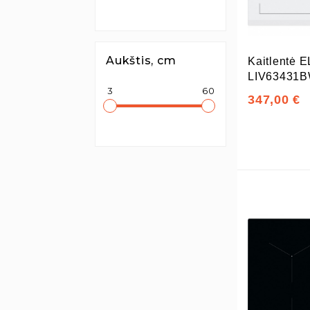
Aukštis, cm
Kaitlentė
LIV63431
3
60
347,00 €