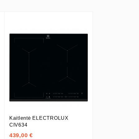
Kaitlentė ELECTROLUX
CIV634
439,00 €