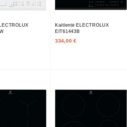
 ELECTROLUX
Kaitlentė ELECTROLUX
BW
EIT61443B
334,00 €