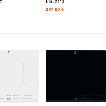
X
EIS62443
397,00 €