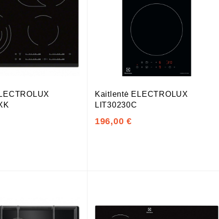
 ELECTROLUX
Kaitlentė ELECTROLUX
XK
LIT30230C
196,00 €