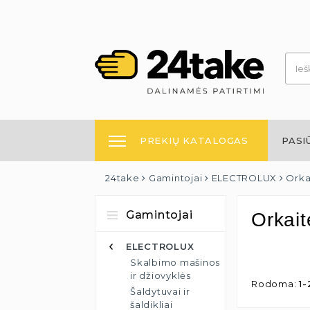
PREKIŲ KATALOGAS
PASI
24take
Gamintojai
ELECTROLUX
Orkai
Gamintojai
Orkait
ELECTROLUX
Skalbimo mašinos
ir džiovyklės
Rodoma:
1-
Šaldytuvai ir
šaldikliai