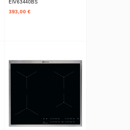
EIV63440BS
393,00 €