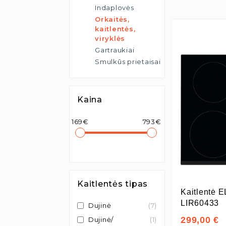
Indaplovės
Orkaitės,
kaitlentės,
viryklės
Gartraukiai
Smulkūs prietaisai
Kaina
169€
793€
Kaitlentės tipas
Kaitlentė
LIR60433
Dujinė
(7)
299,00 €
Dujinė/
(1)