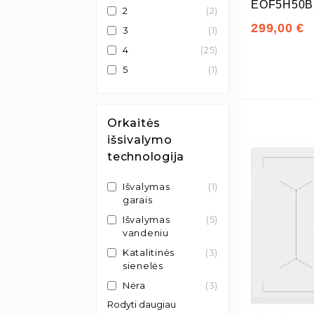
EOF5H50B
2
(2)
299,00 €
3
(1)
4
(25)
5
(1)
Orkaitės
išsivalymo
technologija
Išvalymas
(1)
garais
Išvalymas
(5)
vandeniu
Katalitinės
(3)
sienelės
Nėra
(3)
Rodyti daugiau