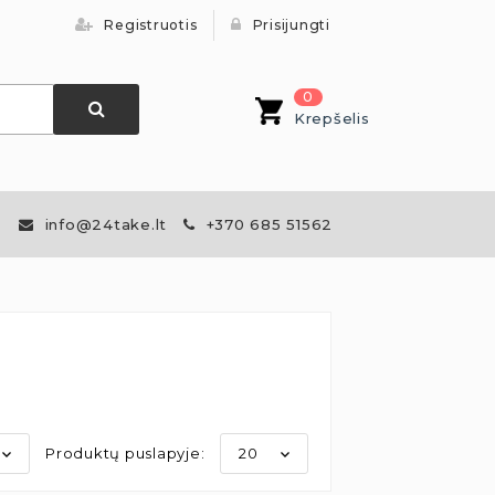
Registruotis
Prisijungti
0
Krepšelis
info@24take.lt
+370 685 51562
Produktų puslapyje:
20