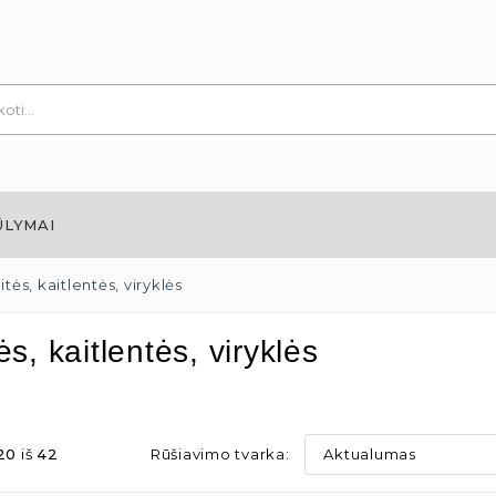
ŪLYMAI
tės, kaitlentės, viryklės
ės, kaitlentės, viryklės
20
iš
42
Rūšiavimo tvarka:
Aktualumas