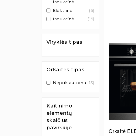
indukcinė
Elektrinė
(6)
Indukcinė
(15)
Viryklės tipas
Orkaitės tipas
Nepriklausoma
(13)
Kaitinimo
elementų
skaičius
paviršiuje
Orkaitė E