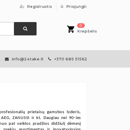
Registruotis
Prisijungti
0
Krepšelis
info@24take.lt
+370 685 51562
rofesionalių prietaisų gamybos lyderis,
 AEG, ZANUSSI ir kt. Daugiau nei 90-ies
nuo pat veiklos pradžios didžiulį dėmesį
 prekių asortimentas ir inovatyviosios