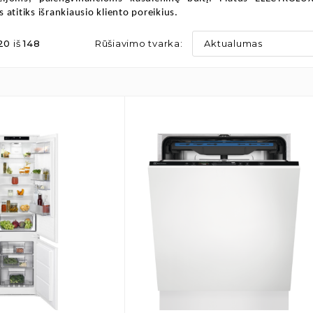
 atitiks išrankiausio kliento poreikius.
20
iš
148
Rūšiavimo tvarka:
Aktualumas