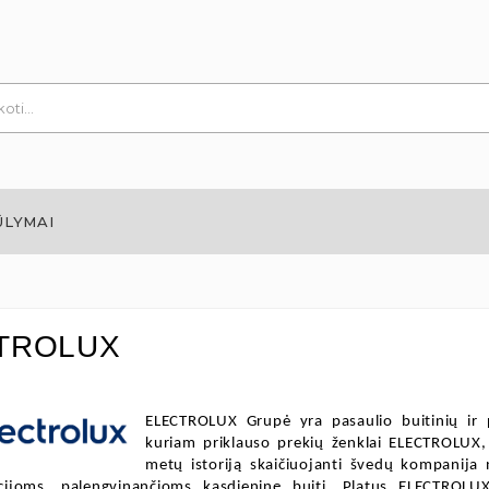
ŪLYMAI
TROLUX
ELECTROLUX Grupė yra pasaulio buitinių ir p
kuriam priklauso prekių ženklai ELECTROLUX,
metų istoriją skaičiuojanti švedų kompanija 
acijoms, palengvinančioms kasdieninę buitį. Platus ELECTROLUX