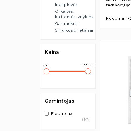
Indaplovės
technologijos
Orkaitės,
kaitlentės, viryklės
Rodoma:
1-
Gartraukiai
Smulkūs prietaisai
Kaina
25€
1.596€
Gamintojas
Electrolux
(147)