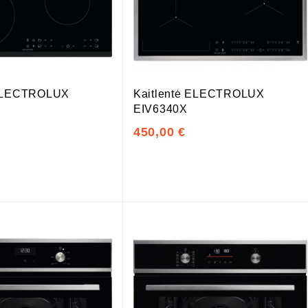
 ELECTROLUX
Kaitlentė ELECTROLUX
EIV6340X
450,00 €