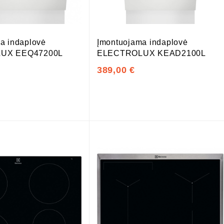
a indaplovė
Įmontuojama indaplovė
UX EEQ47200L
ELECTROLUX KEAD2100L
389,00 €