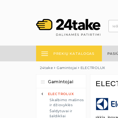
PREKIŲ KATALOGAS
PASI
24take
Gamintojai
ELECTROLUX
Gamintojai
ELEC
ELECTROLUX
Skalbimo mašinos
ir džiovyklės
Šaldytuvai ir
šaldikliai
skiria inov