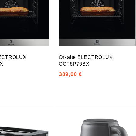
LECTROLUX
Orkaitė ELECTROLUX
X
COF6P76BX
389,00 €