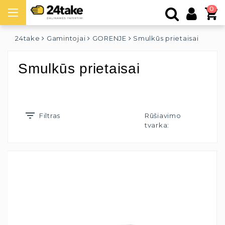
0
24take
Gamintojai
GORENJE
Smulkūs prietaisai
Smulkūs prietaisai
Filtras
Rūšiavimo
tvarka: