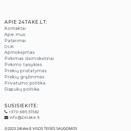
APIE 24TAKE.LT
:
Kontaktai
Apie mus
Patarimai
DUK
Apmokėjimas
Pirkimas išsimokėtinai
Pirkimo taisyklės
Prekių pristatymas
Prekių grąžinimas
Privatumo politika
Slapukų politika
SUSISIEKITE
:
+370 685 51562
info@24take.lt
©2023 24take.lt VISOS TEISĖS SAUGOMOS