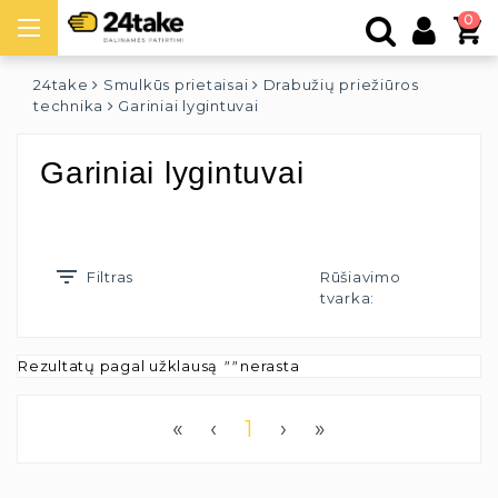
0
24take
Smulkūs prietaisai
Drabužių priežiūros
technika
Gariniai lygintuvai
Gariniai lygintuvai
Filtras
Rūšiavimo
tvarka:
Rezultatų pagal užklausą
""
nerasta
«
‹
1
›
»