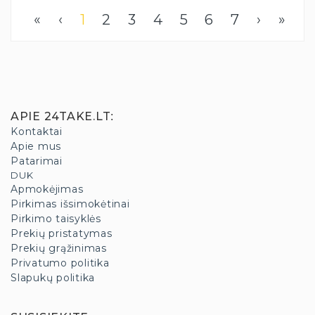
«
‹
1
2
3
4
5
6
7
›
»
APIE 24TAKE.LT
:
Kontaktai
Apie mus
Patarimai
DUK
Apmokėjimas
Pirkimas išsimokėtinai
Pirkimo taisyklės
Prekių pristatymas
Prekių grąžinimas
Privatumo politika
Slapukų politika