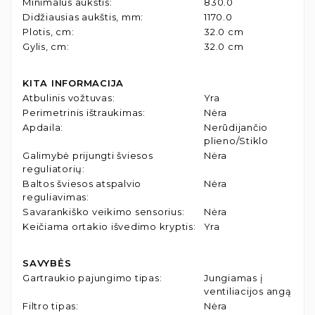
Minimalus aukštis
:
830.0
Didžiausias aukštis, mm
:
1170.0
Plotis, cm
:
32.0 cm
Gylis, cm
:
32.0 cm
KITA INFORMACIJA
Atbulinis vožtuvas
:
Yra
Perimetrinis ištraukimas
:
Nėra
Apdaila
:
Nerūdijančio
plieno/Stiklo
Galimybė prijungti šviesos
Nėra
reguliatorių
:
Baltos šviesos atspalvio
Nėra
reguliavimas
:
Savarankiško veikimo sensorius
:
Nėra
Keičiama ortakio išvedimo kryptis
:
Yra
SAVYBĖS
Gartraukio pajungimo tipas
:
Jungiamas į
ventiliacijos angą
Filtro tipas
:
Nėra