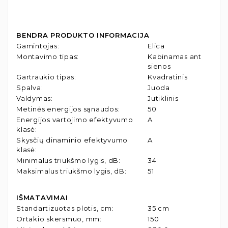
BENDRA PRODUKTO INFORMACIJA
Gamintojas
:
Elica
Montavimo tipas
:
Kabinamas ant
sienos
Gartraukio tipas
:
Kvadratinis
Spalva
:
Juoda
Valdymas
:
Jutiklinis
Metinės energijos sąnaudos
:
50
Energijos vartojimo efektyvumo
A
klasė
:
Skysčių dinaminio efektyvumo
A
klasė
:
Minimalus triukšmo lygis, dB
:
34
Maksimalus triukšmo lygis, dB
:
51
IŠMATAVIMAI
Standartizuotas plotis, cm
:
35 cm
Ortakio skersmuo, mm
:
150