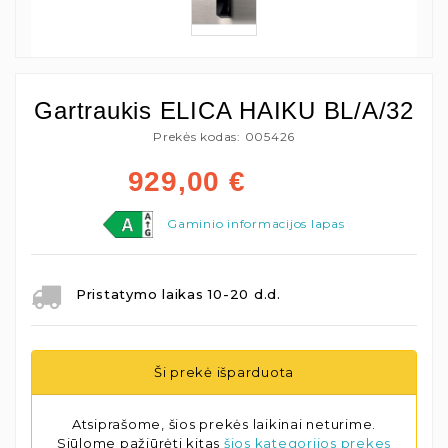
Gartraukis ELICA HAIKU BL/A/32
Prekės kodas: 005426
929,00
€
Gaminio informacijos lapas
Pristatymo laikas 10-20 d.d.
Ši prekė išparduota
Atsiprašome, šios prekės laikinai neturime.
Siūlome pažiūrėti kitas
šios kategorijos prekes