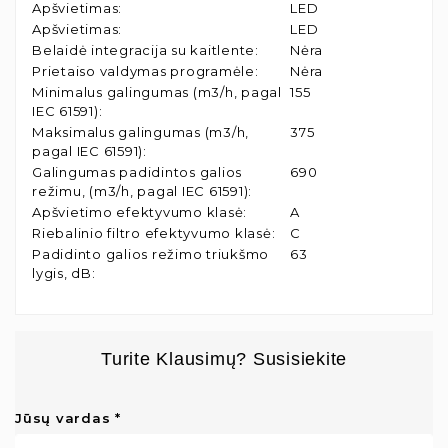
Apšvietimas
:
LED
Apšvietimas
:
LED
Belaidė integracija su kaitlente
:
Nėra
Prietaiso valdymas programėle
:
Nėra
Minimalus galingumas (m3/h, pagal
155
IEC 61591)
:
Maksimalus galingumas (m3/h,
375
pagal IEC 61591)
:
Galingumas padidintos galios
690
režimu, (m3/h, pagal IEC 61591)
:
Apšvietimo efektyvumo klasė
:
A
Riebalinio filtro efektyvumo klasė
:
C
Padidinto galios režimo triukšmo
63
lygis, dB
:
Turite Klausimų? Susisiekite
Jūsų vardas