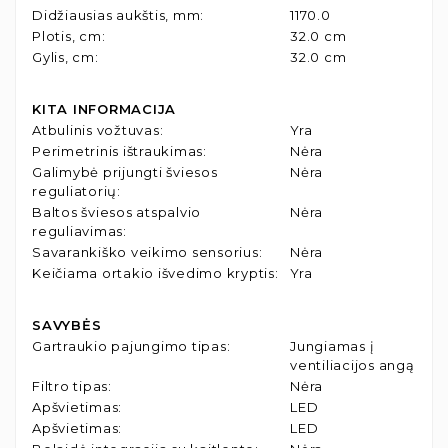
Didžiausias aukštis, mm
:
1170.0
Plotis, cm
:
32.0 cm
Gylis, cm
:
32.0 cm
KITA INFORMACIJA
Atbulinis vožtuvas
:
Yra
Perimetrinis ištraukimas
:
Nėra
Galimybė prijungti šviesos
Nėra
reguliatorių
:
Baltos šviesos atspalvio
Nėra
reguliavimas
:
Savarankiško veikimo sensorius
:
Nėra
Keičiama ortakio išvedimo kryptis
:
Yra
SAVYBĖS
Gartraukio pajungimo tipas
:
Jungiamas į
ventiliacijos angą
Filtro tipas
:
Nėra
Apšvietimas
:
LED
Apšvietimas
:
LED