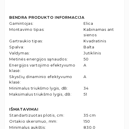
BENDRA PRODUKTO INFORMACIJA
Gamintojas
:
Elica
Montavimo tipas
:
Kabinamas ant
sienos
Gartraukio tipas
:
Kvadratinis
Spalva
:
Balta
Valdymas
:
Jutiklinis
Metinės energijos sąnaudos
:
50
Energijos vartojimo efektyvumo
A
klasė
:
Skysčių dinaminio efektyvumo
A
klasė
:
Minimalus triukšmo lygis, dB
:
34
Maksimalus triukšmo lygis, dB
:
51
IŠMATAVIMAI
Standartizuotas plotis, cm
:
35 cm
Ortakio skersmuo, mm
:
150
Minimalus aukštis
:
830.0