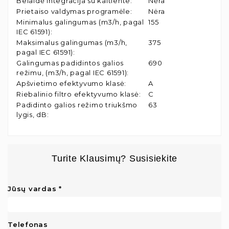
Belaidė integracija su kaitlente
:
Nėra
Prietaiso valdymas programėle
:
Nėra
Minimalus galingumas (m3/h, pagal
155
IEC 61591)
:
Maksimalus galingumas (m3/h,
375
pagal IEC 61591)
:
Galingumas padidintos galios
690
režimu, (m3/h, pagal IEC 61591)
:
Apšvietimo efektyvumo klasė
:
A
Riebalinio filtro efektyvumo klasė
:
C
Padidinto galios režimo triukšmo
63
lygis, dB
:
Turite Klausimų? Susisiekite
Jūsų vardas
Telefonas