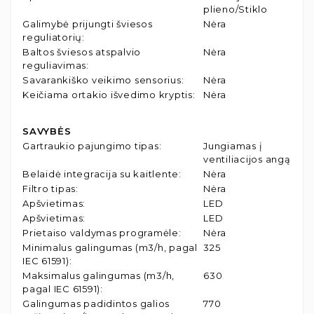
plieno/Stiklo
Galimybė prijungti šviesos
Nėra
reguliatorių
:
Baltos šviesos atspalvio
Nėra
reguliavimas
:
Savarankiško veikimo sensorius
:
Nėra
Keičiama ortakio išvedimo kryptis
:
Nėra
SAVYBĖS
Gartraukio pajungimo tipas
:
Jungiamas į
ventiliacijos angą
Belaidė integracija su kaitlente
:
Nėra
Filtro tipas
:
Nėra
Apšvietimas
:
LED
Apšvietimas
:
LED
Prietaiso valdymas programėle
:
Nėra
Minimalus galingumas (m3/h, pagal
325
IEC 61591)
:
Maksimalus galingumas (m3/h,
630
pagal IEC 61591)
:
Galingumas padidintos galios
770