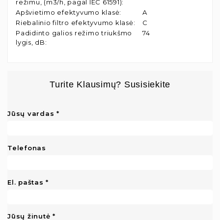
režimu, (m3/h, pagal IEC 61591)
:
Apšvietimo efektyvumo klasė
:
A
Riebalinio filtro efektyvumo klasė
:
C
Padidinto galios režimo triukšmo
74
lygis, dB
:
Turite Klausimų? Susisiekite
Jūsų vardas
Telefonas
El. paštas
Jūsų žinutė