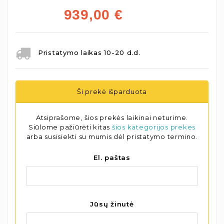
939,00
€
Pristatymo laikas 10-20 d.d.
Ši prekė išparduota
Atsiprašome, šios prekės laikinai neturime.
Siūlome pažiūrėti kitas
šios kategorijos prekes
arba susisiekti su mumis dėl pristatymo termino.
El. paštas
Jūsų žinutė