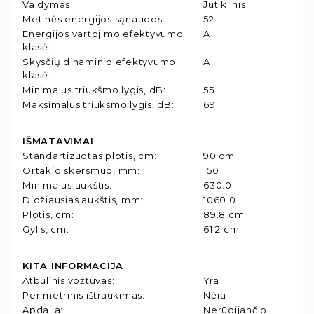
Valdymas
:
Jutiklinis
Metinės energijos sąnaudos
:
52
Energijos vartojimo efektyvumo
A
klasė
:
Skysčių dinaminio efektyvumo
A
klasė
:
Minimalus triukšmo lygis, dB
:
55
Maksimalus triukšmo lygis, dB
:
69
IŠMATAVIMAI
Standartizuotas plotis, cm
:
90 cm
Ortakio skersmuo, mm
:
150
Minimalus aukštis
:
630.0
Didžiausias aukštis, mm
:
1060.0
Plotis, cm
:
89.8 cm
Gylis, cm
:
61.2 cm
KITA INFORMACIJA
Atbulinis vožtuvas
:
Yra
Perimetrinis ištraukimas
:
Nėra
Apdaila
:
Nerūdijančio