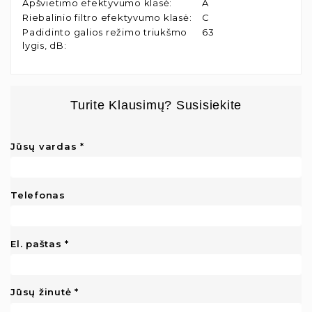
Apšvietimo efektyvumo klasė
:
A
Riebalinio filtro efektyvumo klasė
:
C
Padidinto galios režimo triukšmo
63
lygis, dB
:
Turite Klausimų? Susisiekite
Jūsų vardas
Telefonas
El. paštas
Jūsų žinutė