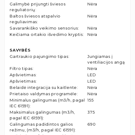
Galimybė prijungti šviesos
Nėra
reguliatorių
:
Baltos šviesos atspalvio
Nėra
reguliavimas
:
Savarankiško veikimo sensorius
:
Nėra
Keičiama ortakio išvedimo kryptis
:
Nėra
SAVYBĖS
Gartraukio pajungimo tipas
:
Jungiamas į
ventiliacijos angą
Filtro tipas
:
Nėra
Apšvietimas
:
LED
Apšvietimas
:
LED
Belaidė integracija su kaitlente
:
Nėra
Prietaiso valdymas programėle
:
Nėra
Minimalus galingumas (m3/h, pagal
155
IEC 61591)
:
Maksimalus galingumas (m3/h,
375
pagal IEC 61591)
:
Galingumas padidintos galios
690
režimu, (m3/h, pagal IEC 61591)
: