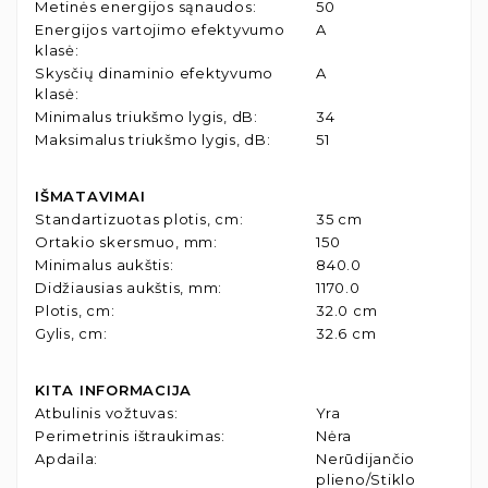
Metinės energijos sąnaudos
:
50
Energijos vartojimo efektyvumo
A
klasė
:
Skysčių dinaminio efektyvumo
A
klasė
:
Minimalus triukšmo lygis, dB
:
34
Maksimalus triukšmo lygis, dB
:
51
IŠMATAVIMAI
Standartizuotas plotis, cm
:
35 cm
Ortakio skersmuo, mm
:
150
Minimalus aukštis
:
840.0
Didžiausias aukštis, mm
:
1170.0
Plotis, cm
:
32.0 cm
Gylis, cm
:
32.6 cm
KITA INFORMACIJA
Atbulinis vožtuvas
:
Yra
Perimetrinis ištraukimas
:
Nėra
Apdaila
:
Nerūdijančio
plieno/Stiklo