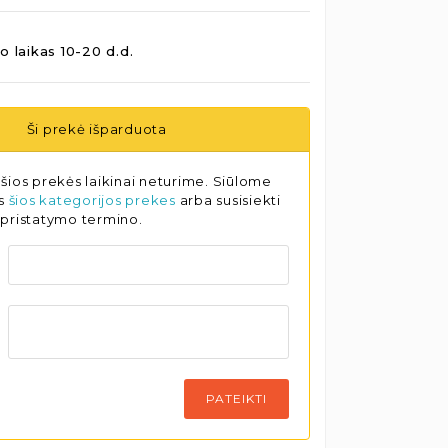
o laikas 10-20 d.d.
Ši prekė išparduota
šios prekės laikinai neturime. Siūlome
as
šios kategorijos prekes
arba susisiekti
 pristatymo termino.
PATEIKTI