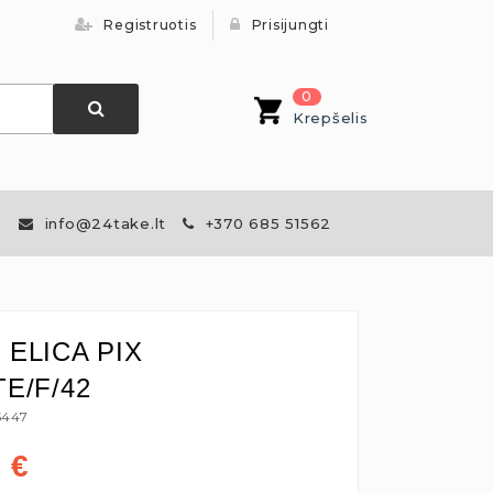
Registruotis
Prisijungti
0
Krepšelis
info@24take.lt
+370 685 51562
s ELICA PIX
E/F/42
5447
0
€