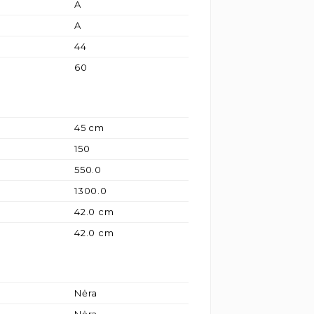
A
A
44
60
45 cm
150
550.0
1300.0
42.0 cm
42.0 cm
Nėra