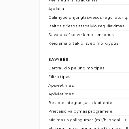
Perimetrinis ištraukimas
:
Apdaila
:
Galimybė prijungti šviesos reguliatorių
:
Baltos šviesos atspalvio reguliavimas
:
Savarankiško veikimo sensorius
:
Keičiama ortakio išvedimo kryptis
:
SAVYBĖS
Gartraukio pajungimo tipas
:
Filtro tipas
:
Apšvietimas
:
Apšvietimas
:
Belaidė integracija su kaitlente
:
Prietaiso valdymas programėle
:
Minimalus galingumas (m3/h, pagal IEC 
Maksimalus galingumas (m3/h, pagal IE