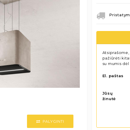
Pristatym
Atsiprašome, 
pažiūrėti kit
su mumis dėl
El. paštas
Jūsų
žinutė
PALYGINTI