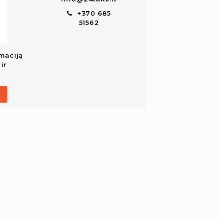
+370 685
51562
maciją
ir