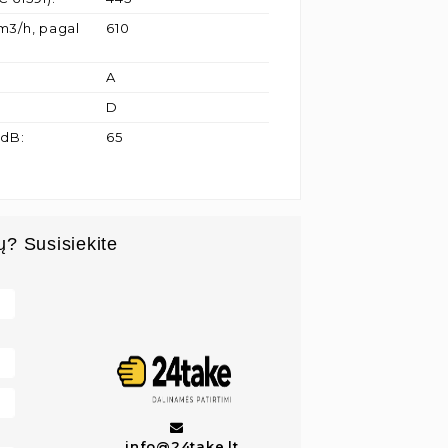
m3/h, pagal
610
A
D
 dB
:
65
ų? Susisiekite
info@24take.lt