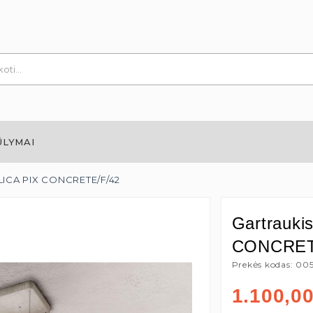
ŪLYMAI
ELICA PIX CONCRETE/F/42
Gartrauki
CONCRET
Prekės kodas: 00
1.100,0