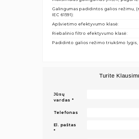
Galingumas padidintos galios režimu, (
IEC 61591)
:
Apšvietimo efektyvumo klasė
:
Riebalinio filtro efektyvumo klasė
:
Padidinto galios režimo triukšmo lygis,
Turite Klausim
Jūsų
vardas
Telefonas
El. paštas