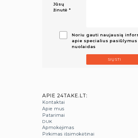
Jūsų
žinutė
Noriu gauti naujausią infor
apie specialius pasiūlymus 
nuolaidas
SIŲSTI
APIE 24TAKE.LT
:
Kontaktai
Apie mus
Patarimai
DUK
Apmokėjimas
Pirkimas išsimokėtinai