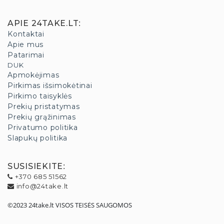
APIE 24TAKE.LT
:
Kontaktai
Apie mus
Patarimai
DUK
Apmokėjimas
Pirkimas išsimokėtinai
Pirkimo taisyklės
Prekių pristatymas
Prekių grąžinimas
Privatumo politika
Slapukų politika
SUSISIEKITE
:
+370 685 51562
info@24take.lt
©2023 24take.lt VISOS TEISĖS SAUGOMOS