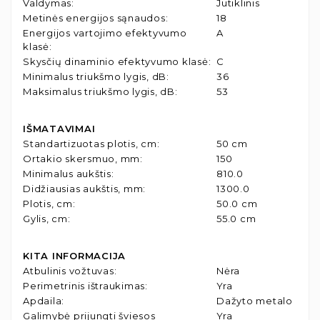
Valdymas
:
Jutiklinis
Metinės energijos sąnaudos
:
18
Energijos vartojimo efektyvumo
A
klasė
:
Skysčių dinaminio efektyvumo klasė
:
C
Minimalus triukšmo lygis, dB
:
36
Maksimalus triukšmo lygis, dB
:
53
IŠMATAVIMAI
Standartizuotas plotis, cm
:
50 cm
Ortakio skersmuo, mm
:
150
Minimalus aukštis
:
810.0
Didžiausias aukštis, mm
:
1300.0
Plotis, cm
:
50.0 cm
Gylis, cm
:
55.0 cm
KITA INFORMACIJA
Atbulinis vožtuvas
:
Nėra
Perimetrinis ištraukimas
:
Yra
Apdaila
:
Dažyto metalo
Galimybė prijungti šviesos
Yra