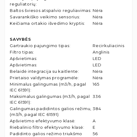
reguliatorių
:
Baltos šviesos atspalvio reguliavimas
:
Nėra
Savarankiško veikimo sensorius
:
Nėra
Keičiama ortakio išvedimo kryptis
:
Nėra
SAVYBĖS
Gartraukio pajungimo tipas
:
Recirkuliacinis
Filtro tipas
:
Anglinis
Apšvietimas
:
LED
Apšvietimas
:
LED
Belaidė integracija su kaitlente
:
Nėra
Prietaiso valdymas programėle
:
Nėra
Minimalus galingumas (m3/h, pagal
165
IEC 61591)
:
Maksimalus galingumas (m3/h, pagal
336
IEC 61591)
:
Galingumas padidintos galios režimu,
384
(m3/h, pagal IEC 61591)
:
Apšvietimo efektyvumo klasė
:
A
Riebalinio filtro efektyvumo klasė
:
E
Padidinto galios režimo triukšmo
56