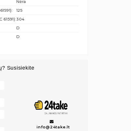
Nėra
61591)
:
125
C 61591)
:
304
D
D
ų? Susisiekite
info@24take.lt