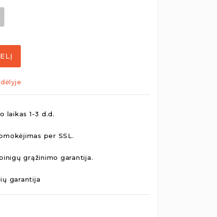
ELĮ
dėlyje
 laikas 1-3 d.d.
pmokėjimas per SSL.
pinigų grąžinimo garantija.
ų garantija