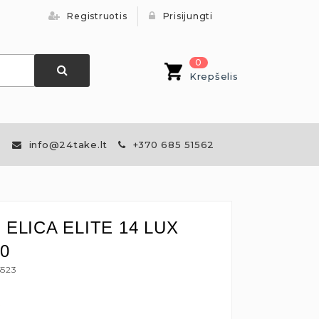
Registruotis
Prisijungti
0
Krepšelis
info@24take.lt
+370 685 51562
s ELICA ELITE 14 LUX
0
5523
€