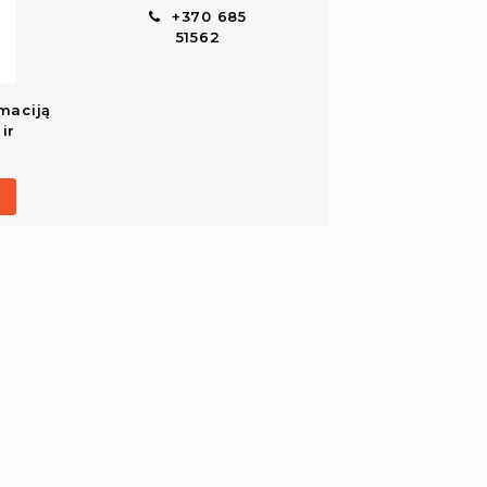
+370 685
51562
maciją
ir