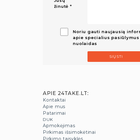
Jūsų
žinutė
Noriu gauti naujausią infor
apie specialius pasiūlymus 
nuolaidas
SIŲSTI
APIE 24TAKE.LT
:
Kontaktai
Apie mus
Patarimai
DUK
Apmokėjimas
Pirkimas išsimokėtinai
Pirkimo taisyklės