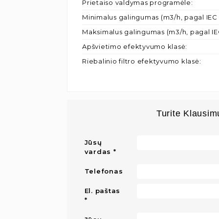
Prietaiso valdymas programėle
:
Minimalus galingumas (m3/h, pagal IEC 
Maksimalus galingumas (m3/h, pagal IE
Apšvietimo efektyvumo klasė
:
Riebalinio filtro efektyvumo klasė
:
Turite Klausim
Jūsų
vardas
Telefonas
El. paštas