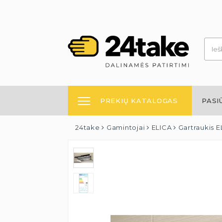
PREKIŲ KATALOGAS
PASI
24take
Gamintojai
ELICA
Gartraukis E