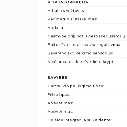
KITA INFORMACIJA
Atbulinis vožtuvas
:
Perimetrinis ištraukimas
:
Apdaila
:
Galimybė prijungti šviesos reguliatorių
:
Baltos šviesos atspalvio reguliavimas
:
Savarankiško veikimo sensorius
:
Keičiama ortakio išvedimo kryptis
:
SAVYBĖS
Gartraukio pajungimo tipas
:
Filtro tipas
:
Apšvietimas
:
Apšvietimas
:
Belaidė integracija su kaitlente
: