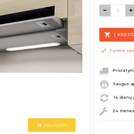
Į KREPŠ
Turime san
Pristatymo
Saugus a
14 dienų 
24 mėnesi
PALYGINTI