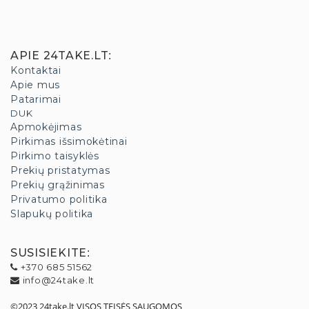
APIE 24TAKE.LT
:
Kontaktai
Apie mus
Patarimai
DUK
Apmokėjimas
Pirkimas išsimokėtinai
Pirkimo taisyklės
Prekių pristatymas
Prekių grąžinimas
Privatumo politika
Slapukų politika
SUSISIEKITE
:
+370 685 51562
info@24take.lt
©2023 24take.lt VISOS TEISĖS SAUGOMOS