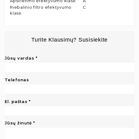
Apšvietimo efektyvumo klasė
:
A
Riebalinio filtro efektyvumo
C
klasė
:
Turite Klausimų? Susisiekite
Jūsų vardas
Telefonas
El. paštas
Jūsų žinutė