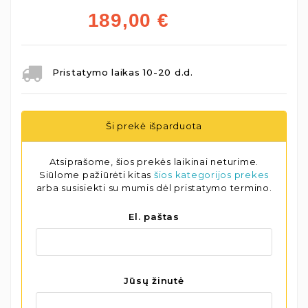
189,00
€
Pristatymo laikas 10-20 d.d.
Ši prekė išparduota
Atsiprašome, šios prekės laikinai neturime.
Siūlome pažiūrėti kitas
šios kategorijos prekes
arba susisiekti su mumis dėl pristatymo termino.
El. paštas
Jūsų žinutė