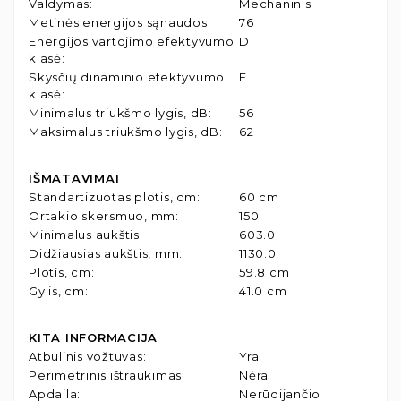
Valdymas
:
Mechaninis
Metinės energijos sąnaudos
:
76
Energijos vartojimo efektyvumo
D
klasė
:
Skysčių dinaminio efektyvumo
E
klasė
:
Minimalus triukšmo lygis, dB
:
56
Maksimalus triukšmo lygis, dB
:
62
IŠMATAVIMAI
Standartizuotas plotis, cm
:
60 cm
Ortakio skersmuo, mm
:
150
Minimalus aukštis
:
603.0
Didžiausias aukštis, mm
:
1130.0
Plotis, cm
:
59.8 cm
Gylis, cm
:
41.0 cm
KITA INFORMACIJA
Atbulinis vožtuvas
:
Yra
Perimetrinis ištraukimas
:
Nėra
Apdaila
:
Nerūdijančio