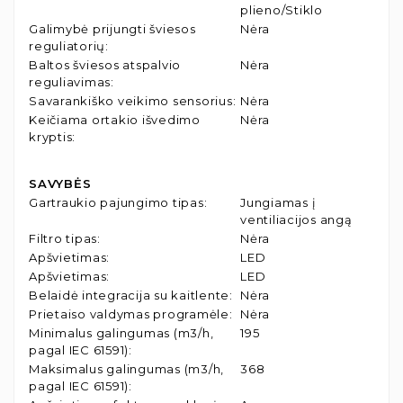
plieno/Stiklo
Galimybė prijungti šviesos
Nėra
reguliatorių
:
Baltos šviesos atspalvio
Nėra
reguliavimas
:
Savarankiško veikimo sensorius
:
Nėra
Keičiama ortakio išvedimo
Nėra
kryptis
:
SAVYBĖS
Gartraukio pajungimo tipas
:
Jungiamas į
ventiliacijos angą
Filtro tipas
:
Nėra
Apšvietimas
:
LED
Apšvietimas
:
LED
Belaidė integracija su kaitlente
:
Nėra
Prietaiso valdymas programėle
:
Nėra
Minimalus galingumas (m3/h,
195
pagal IEC 61591)
:
Maksimalus galingumas (m3/h,
368
pagal IEC 61591)
: