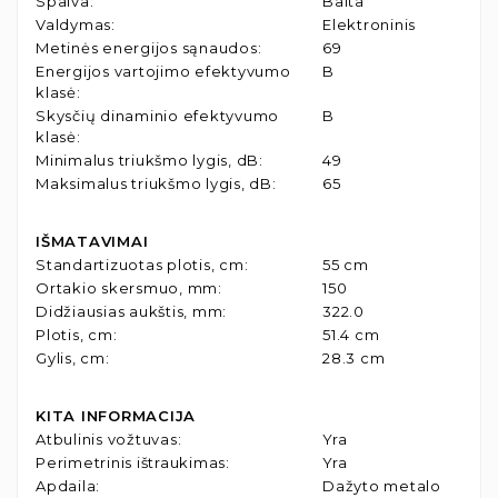
Spalva
:
Balta
Valdymas
:
Elektroninis
Metinės energijos sąnaudos
:
69
Energijos vartojimo efektyvumo
B
klasė
:
Skysčių dinaminio efektyvumo
B
klasė
:
Minimalus triukšmo lygis, dB
:
49
Maksimalus triukšmo lygis, dB
:
65
IŠMATAVIMAI
Standartizuotas plotis, cm
:
55 cm
Ortakio skersmuo, mm
:
150
Didžiausias aukštis, mm
:
322.0
Plotis, cm
:
51.4 cm
Gylis, cm
:
28.3 cm
KITA INFORMACIJA
Atbulinis vožtuvas
:
Yra
Perimetrinis ištraukimas
:
Yra
Apdaila
:
Dažyto metalo