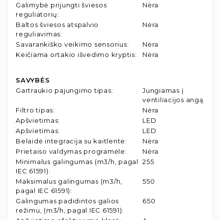
Galimybė prijungti šviesos
Nėra
reguliatorių
:
Baltos šviesos atspalvio
Nėra
reguliavimas
:
Savarankiško veikimo sensorius
:
Nėra
Keičiama ortakio išvedimo kryptis
:
Nėra
SAVYBĖS
Gartraukio pajungimo tipas
:
Jungiamas į
ventiliacijos angą
Filtro tipas
:
Nėra
Apšvietimas
:
LED
Apšvietimas
:
LED
Belaidė integracija su kaitlente
:
Nėra
Prietaiso valdymas programėle
:
Nėra
Minimalus galingumas (m3/h, pagal
255
IEC 61591)
:
Maksimalus galingumas (m3/h,
550
pagal IEC 61591)
:
Galingumas padidintos galios
650
režimu, (m3/h, pagal IEC 61591)
: