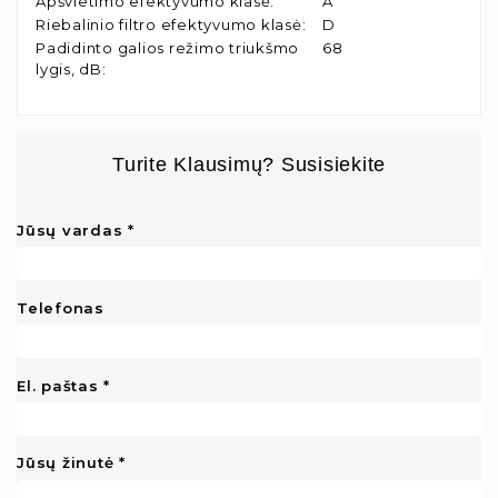
Apšvietimo efektyvumo klasė
:
A
Riebalinio filtro efektyvumo klasė
:
D
Padidinto galios režimo triukšmo
68
lygis, dB
:
Turite Klausimų? Susisiekite
Jūsų vardas
Telefonas
El. paštas
Jūsų žinutė