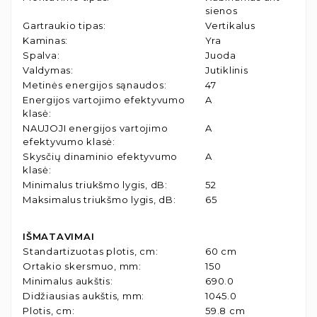
sienos
Gartraukio tipas
:
Vertikalus
Kaminas
:
Yra
Spalva
:
Juoda
Valdymas
:
Jutiklinis
Metinės energijos sąnaudos
:
47
Energijos vartojimo efektyvumo
A
klasė
:
NAUJOJI energijos vartojimo
A
efektyvumo klasė
:
Skysčių dinaminio efektyvumo
A
klasė
:
Minimalus triukšmo lygis, dB
:
52
Maksimalus triukšmo lygis, dB
:
65
IŠMATAVIMAI
Standartizuotas plotis, cm
:
60 cm
Ortakio skersmuo, mm
:
150
Minimalus aukštis
:
690.0
Didžiausias aukštis, mm
:
1045.0
Plotis, cm
:
59.8 cm