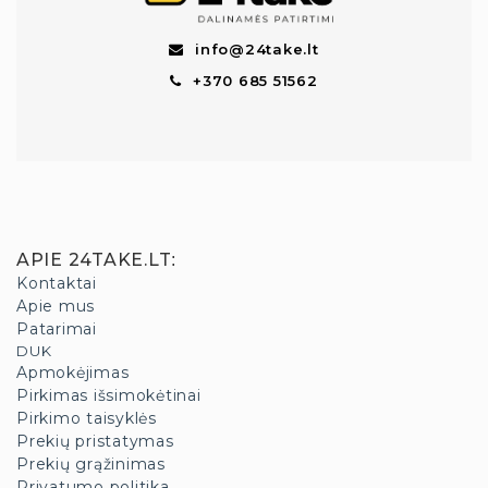
info@24take.lt
+370 685 51562
APIE 24TAKE.LT
:
Kontaktai
Apie mus
Patarimai
DUK
Apmokėjimas
Pirkimas išsimokėtinai
Pirkimo taisyklės
Prekių pristatymas
Prekių grąžinimas
Privatumo politika