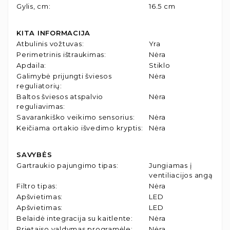
Gylis, cm
:
16.5 cm
KITA INFORMACIJA
Atbulinis vožtuvas
:
Yra
Perimetrinis ištraukimas
:
Nėra
Apdaila
:
Stiklo
Galimybė prijungti šviesos
Nėra
reguliatorių
:
Baltos šviesos atspalvio
Nėra
reguliavimas
:
Savarankiško veikimo sensorius
:
Nėra
Keičiama ortakio išvedimo kryptis
:
Nėra
SAVYBĖS
Gartraukio pajungimo tipas
:
Jungiamas į
ventiliacijos angą
Filtro tipas
:
Nėra
Apšvietimas
:
LED
Apšvietimas
:
LED
Belaidė integracija su kaitlente
:
Nėra
Prietaiso valdymas programėle
:
Nėra