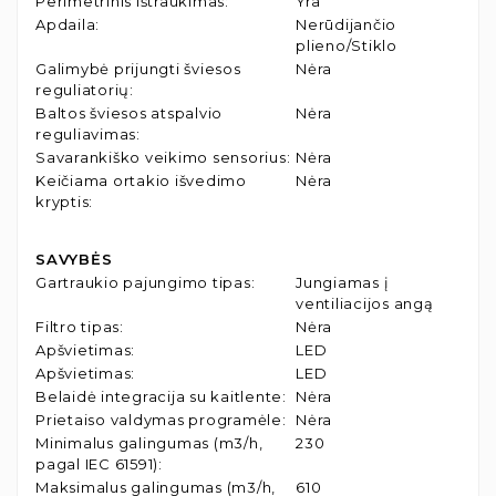
Perimetrinis ištraukimas
:
Yra
Apdaila
:
Nerūdijančio
plieno/Stiklo
Galimybė prijungti šviesos
Nėra
reguliatorių
:
Baltos šviesos atspalvio
Nėra
reguliavimas
:
Savarankiško veikimo sensorius
:
Nėra
Keičiama ortakio išvedimo
Nėra
kryptis
:
SAVYBĖS
Gartraukio pajungimo tipas
:
Jungiamas į
ventiliacijos angą
Filtro tipas
:
Nėra
Apšvietimas
:
LED
Apšvietimas
:
LED
Belaidė integracija su kaitlente
:
Nėra
Prietaiso valdymas programėle
:
Nėra
Minimalus galingumas (m3/h,
230
pagal IEC 61591)
:
Maksimalus galingumas (m3/h,
610