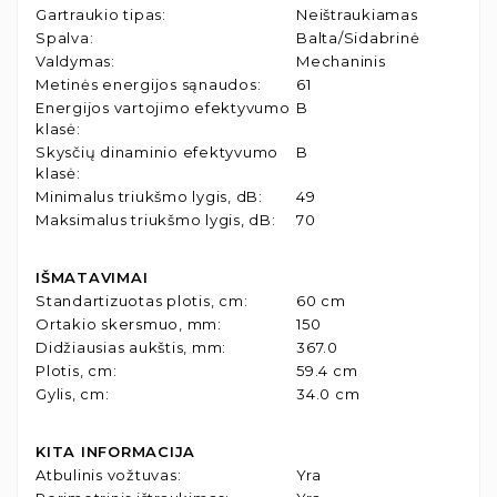
Gartraukio tipas
:
Neištraukiamas
Spalva
:
Balta/Sidabrinė
Valdymas
:
Mechaninis
Metinės energijos sąnaudos
:
61
Energijos vartojimo efektyvumo
B
klasė
:
Skysčių dinaminio efektyvumo
B
klasė
:
Minimalus triukšmo lygis, dB
:
49
Maksimalus triukšmo lygis, dB
:
70
IŠMATAVIMAI
Standartizuotas plotis, cm
:
60 cm
Ortakio skersmuo, mm
:
150
Didžiausias aukštis, mm
:
367.0
Plotis, cm
:
59.4 cm
Gylis, cm
:
34.0 cm
KITA INFORMACIJA
Atbulinis vožtuvas
:
Yra