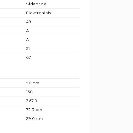
Sidabrinė
Elektroninis
49
A
A
51
67
90 cm
150
367.0
72.3 cm
29.0 cm