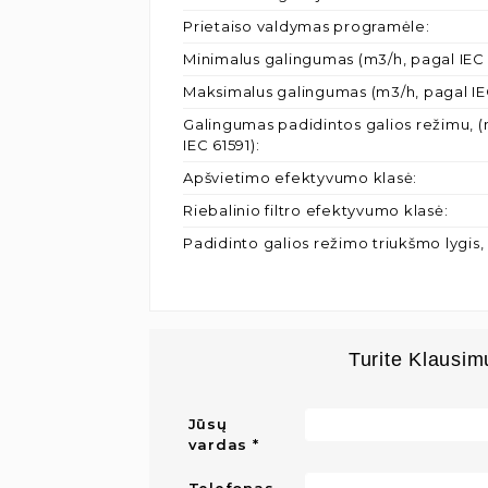
Prietaiso valdymas programėle
:
Minimalus galingumas (m3/h, pagal IEC 
Maksimalus galingumas (m3/h, pagal IE
Galingumas padidintos galios režimu, (
IEC 61591)
:
Apšvietimo efektyvumo klasė
:
Riebalinio filtro efektyvumo klasė
:
Padidinto galios režimo triukšmo lygis,
Turite Klausim
Jūsų
vardas