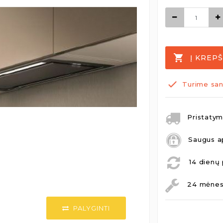
Į KREPŠ
Turime san
Pristatymo
Saugus a
14 dienų 
24 mėnesi
PALYGINTI