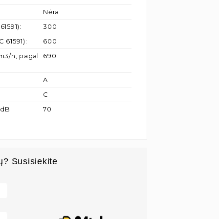
Nėra
61591)
:
300
C 61591)
:
600
m3/h, pagal
690
A
C
 dB
:
70
ų? Susisiekite