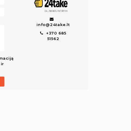
info@24take.lt
+370 685
51562
maciją
ir