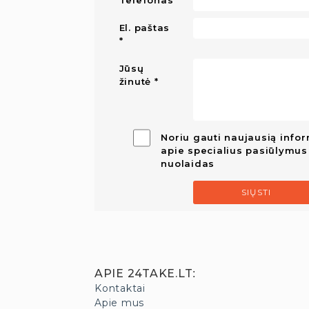
Telefonas
El. paštas
Jūsų
žinutė
Noriu gauti naujausią infor
apie specialius pasiūlymus 
nuolaidas
SIŲSTI
APIE 24TAKE.LT
:
Kontaktai
Apie mus