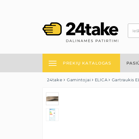
PREKIŲ KATALOGAS
PASI
24take
Gamintojai
ELICA
Gartraukis E