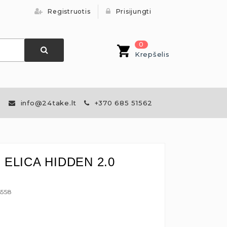
Registruotis
Prisijungti
0
Krepšelis
info@24take.lt
+370 685 51562
s ELICA HIDDEN 2.0
5558
€