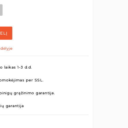
ELĮ
dėlyje
 laikas 1-3 d.d.
pmokėjimas per SSL.
pinigų grąžinimo garantija.
ų garantija