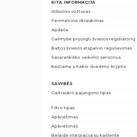
KITA INFORMACIJA
Atbulinis vožtuvas
:
Perimetrinis ištraukimas
:
Apdaila
:
Galimybė prijungti šviesos reguliatorių
:
Baltos šviesos atspalvio reguliavimas
:
Savarankiško veikimo sensorius
:
Keičiama ortakio išvedimo kryptis
:
SAVYBĖS
Gartraukio pajungimo tipas
:
Filtro tipas
:
Apšvietimas
:
Apšvietimas
:
Belaidė integracija su kaitlente
: