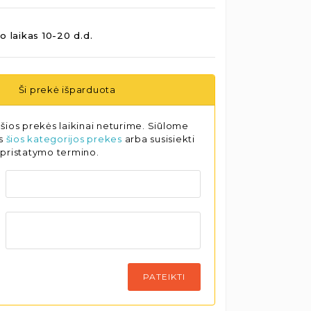
o laikas 10-20 d.d.
Ši prekė išparduota
šios prekės laikinai neturime. Siūlome
as
šios kategorijos prekes
arba susisiekti
 pristatymo termino.
PATEIKTI