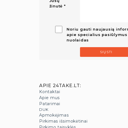
Jūsų
žinutė
Noriu gauti naujausią infor
apie specialius pasiūlymus 
nuolaidas
SIŲSTI
APIE 24TAKE.LT
:
Kontaktai
Apie mus
Patarimai
DUK
Apmokėjimas
Pirkimas išsimokėtinai
Pirkimo taisyklės