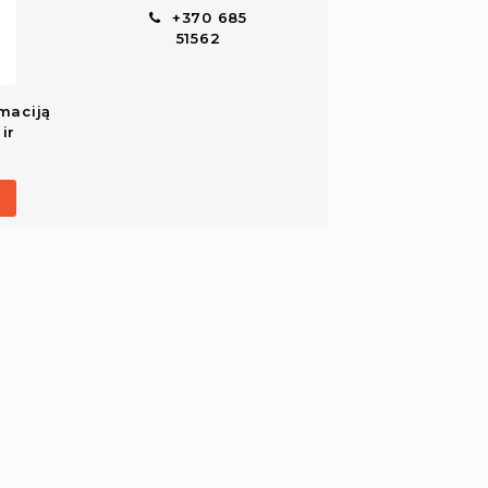
+370 685
51562
maciją
ir