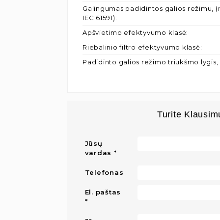
Galingumas padidintos galios režimu, (
IEC 61591)
:
Apšvietimo efektyvumo klasė
:
Riebalinio filtro efektyvumo klasė
:
Padidinto galios režimo triukšmo lygis,
Turite Klausim
Jūsų
vardas
Telefonas
El. paštas