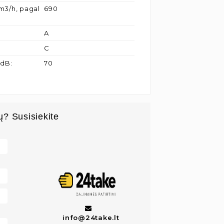
m3/h, pagal
690
A
C
 dB
:
70
ų? Susisiekite
info@24take.lt