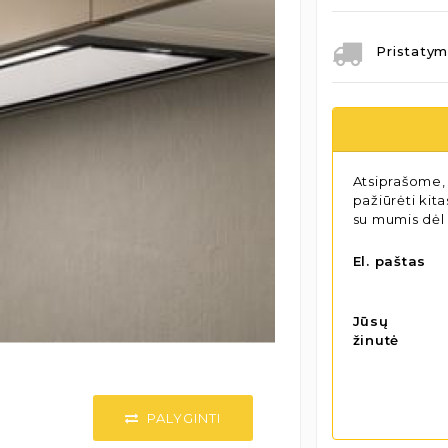
Pristatym
Atsiprašome, 
pažiūrėti kit
su mumis dėl
El. paštas
Jūsų
žinutė
PALYGINTI