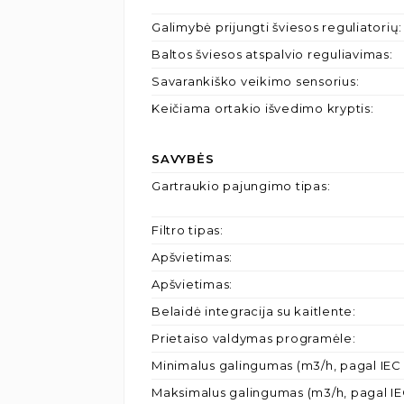
Galimybė prijungti šviesos reguliatorių
:
Baltos šviesos atspalvio reguliavimas
:
Savarankiško veikimo sensorius
:
Keičiama ortakio išvedimo kryptis
:
SAVYBĖS
Gartraukio pajungimo tipas
:
Filtro tipas
:
Apšvietimas
:
Apšvietimas
:
Belaidė integracija su kaitlente
:
Prietaiso valdymas programėle
:
Minimalus galingumas (m3/h, pagal IEC 
Maksimalus galingumas (m3/h, pagal IE