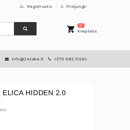
Registruotis
Prisijungti
0
Krepšelis
info@24take.lt
+370 685 51562
s ELICA HIDDEN 2.0
0
5567
€