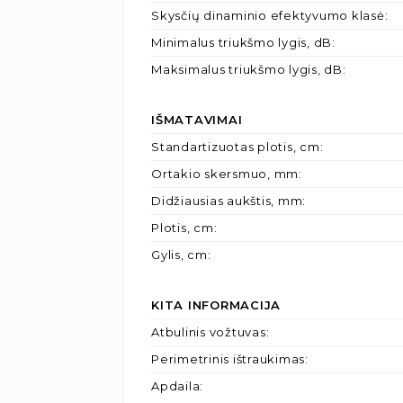
Skysčių dinaminio efektyvumo klasė
:
Minimalus triukšmo lygis, dB
:
Maksimalus triukšmo lygis, dB
:
IŠMATAVIMAI
Standartizuotas plotis, cm
:
Ortakio skersmuo, mm
:
Didžiausias aukštis, mm
:
Plotis, cm
:
Gylis, cm
:
KITA INFORMACIJA
Atbulinis vožtuvas
:
Perimetrinis ištraukimas
:
Apdaila
: