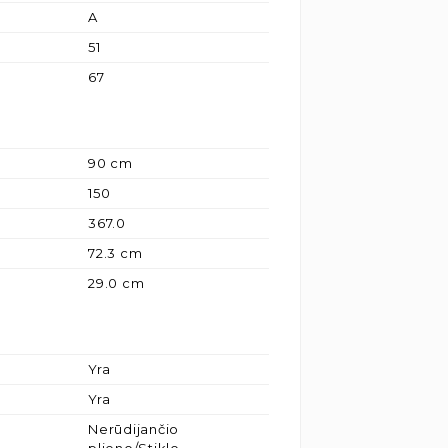
A
51
67
90 cm
150
367.0
72.3 cm
29.0 cm
Yra
Yra
Nerūdijančio