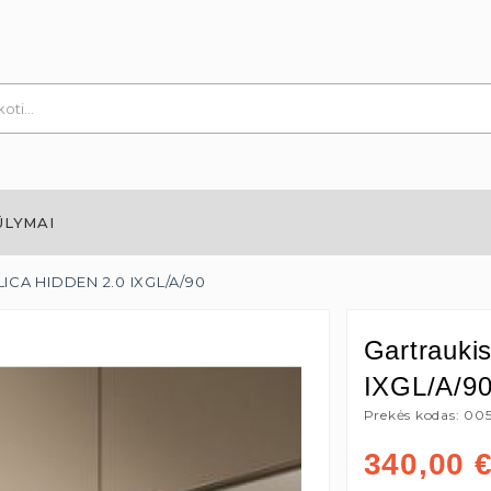
ŪLYMAI
ELICA HIDDEN 2.0 IXGL/A/90
Gartrauki
IXGL/A/9
Prekės kodas: 00
340,00