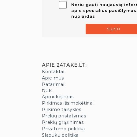
Noriu gauti naujausią infor
apie specialius pasiūlymus 
nuolaidas
SIŲSTI
APIE 24TAKE.LT
:
Kontaktai
Apie mus
Patarimai
DUK
Apmokėjimas
Pirkimas išsimokėtinai
Pirkimo taisyklės
Prekių pristatymas
Prekių grąžinimas
Privatumo politika
Slapukų politika