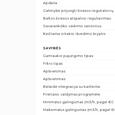
Apdaila
:
Galimybė prijungti šviesos reguliatorių
:
Baltos šviesos atspalvio reguliavimas
:
Savarankiško veikimo sensorius
:
Keičiama ortakio išvedimo kryptis
:
SAVYBĖS
Gartraukio pajungimo tipas
:
Filtro tipas
:
Apšvietimas
:
Apšvietimas
:
Belaidė integracija su kaitlente
:
Prietaiso valdymas programėle
:
Minimalus galingumas (m3/h, pagal IEC 
Maksimalus galingumas (m3/h, pagal IE