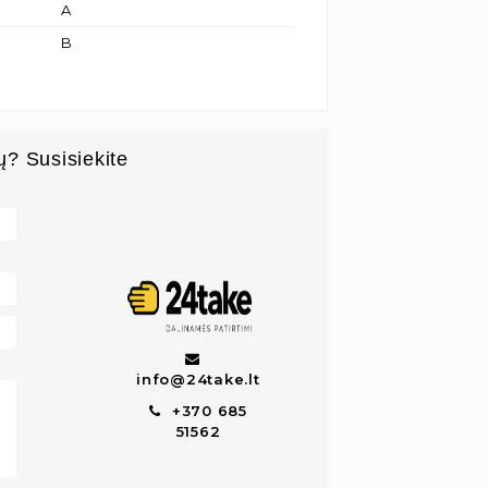
A
B
ų? Susisiekite
info@24take.lt
+370 685
51562