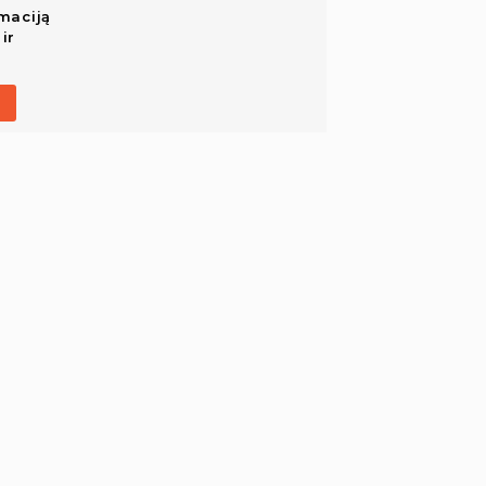
maciją
ir