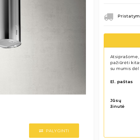
Pristatym
Atsiprašome, 
pažiūrėti kit
su mumis dėl
El. paštas
Jūsų
žinutė
PALYGINTI