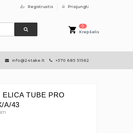
Registruotis
Prisijungti
0
Krepšelis
info@24take.lt
+370 685 51562
is ELICA TUBE PRO
X/A/43
5571
€