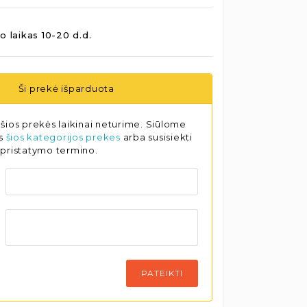
o laikas 10-20 d.d.
Ši prekė išparduota
šios prekės laikinai neturime. Siūlome
as
šios kategorijos prekes
arba susisiekti
 pristatymo termino.
PATEIKTI