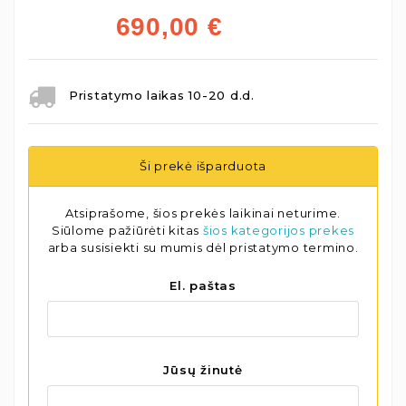
690,00
€
Pristatymo laikas 10-20 d.d.
Ši prekė išparduota
Atsiprašome, šios prekės laikinai neturime.
Siūlome pažiūrėti kitas
šios kategorijos prekes
arba susisiekti su mumis dėl pristatymo termino.
El. paštas
Jūsų žinutė