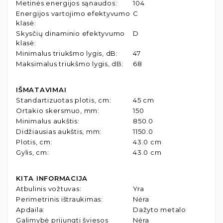
Metinės energijos sąnaudos
:
104
Energijos vartojimo efektyvumo
C
klasė
:
Skysčių dinaminio efektyvumo
D
klasė
:
Minimalus triukšmo lygis, dB
:
47
Maksimalus triukšmo lygis, dB
:
68
IŠMATAVIMAI
Standartizuotas plotis, cm
:
45 cm
Ortakio skersmuo, mm
:
150
Minimalus aukštis
:
850.0
Didžiausias aukštis, mm
:
1150.0
Plotis, cm
:
43.0 cm
Gylis, cm
:
43.0 cm
KITA INFORMACIJA
Atbulinis vožtuvas
:
Yra
Perimetrinis ištraukimas
:
Nėra
Apdaila
:
Dažyto metalo
Galimybė prijungti šviesos
Nėra