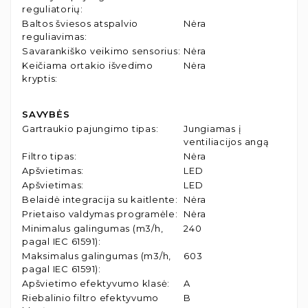
reguliatorių
:
Baltos šviesos atspalvio
Nėra
reguliavimas
:
Savarankiško veikimo sensorius
:
Nėra
Keičiama ortakio išvedimo
Nėra
kryptis
:
SAVYBĖS
Gartraukio pajungimo tipas
:
Jungiamas į
ventiliacijos angą
Filtro tipas
:
Nėra
Apšvietimas
:
LED
Apšvietimas
:
LED
Belaidė integracija su kaitlente
:
Nėra
Prietaiso valdymas programėle
:
Nėra
Minimalus galingumas (m3/h,
240
pagal IEC 61591)
:
Maksimalus galingumas (m3/h,
603
pagal IEC 61591)
:
Apšvietimo efektyvumo klasė
:
A
Riebalinio filtro efektyvumo
B