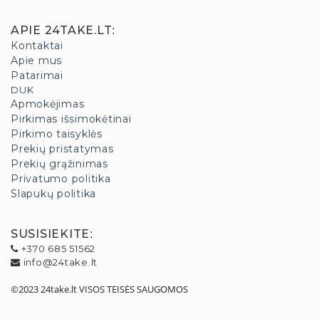
APIE 24TAKE.LT
:
Kontaktai
Apie mus
Patarimai
DUK
Apmokėjimas
Pirkimas išsimokėtinai
Pirkimo taisyklės
Prekių pristatymas
Prekių grąžinimas
Privatumo politika
Slapukų politika
SUSISIEKITE
:
+370 685 51562
info@24take.lt
©2023 24take.lt VISOS TEISĖS SAUGOMOS