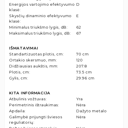
Energijos vartojimo efektyvumo
D
klasė
:
Skysčių dinaminio efektyvumo
E
klasė
:
Minimalus triukšmo lygis, dB
:
62
Maksimalus triukšmo lygis, dB
:
67
IŠMATAVIMAI
Standartizuotas plotis, cm
:
70 cm
Ortakio skersmuo, mm
:
120
Didžiausias aukštis, mm
:
207.8
Plotis, cm
:
73.5 cm
Gylis, cm
:
29.96 cm
KITA INFORMACIJA
Atbulinis vožtuvas
:
Yra
Perimetrinis ištraukimas
:
Nėra
Apdaila
:
Dažyto metalo
Galimybė prijungti šviesos
Nėra
reguliatorių
: