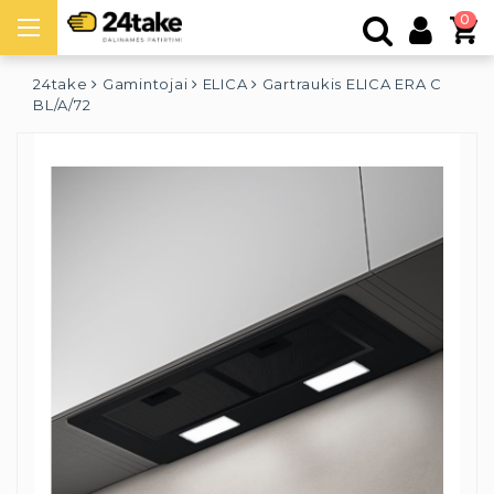
0
24take
Gamintojai
ELICA
Gartraukis ELICA ERA C
BL/A/72