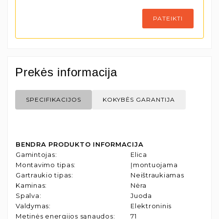
PATEIKTI
Prekės informacija
SPECIFIKACIJOS
KOKYBĖS GARANTIJA
BENDRA PRODUKTO INFORMACIJA
Gamintojas
:
Elica
Montavimo tipas
:
Įmontuojama
Gartraukio tipas
:
Neištraukiamas
Kaminas
:
Nėra
Spalva
:
Juoda
Valdymas
:
Elektroninis
Metinės energijos sąnaudos
:
71