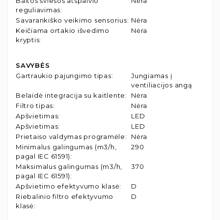
Baltos šviesos atspalvio
Nėra
reguliavimas
:
Savarankiško veikimo sensorius
:
Nėra
Keičiama ortakio išvedimo
Nėra
kryptis
:
SAVYBĖS
Gartraukio pajungimo tipas
:
Jungiamas į
ventiliacijos angą
Belaidė integracija su kaitlente
:
Nėra
Filtro tipas
:
Nėra
Apšvietimas
:
LED
Apšvietimas
:
LED
Prietaiso valdymas programėle
:
Nėra
Minimalus galingumas (m3/h,
290
pagal IEC 61591)
:
Maksimalus galingumas (m3/h,
370
pagal IEC 61591)
:
Apšvietimo efektyvumo klasė
:
D
Riebalinio filtro efektyvumo
D
klasė
: