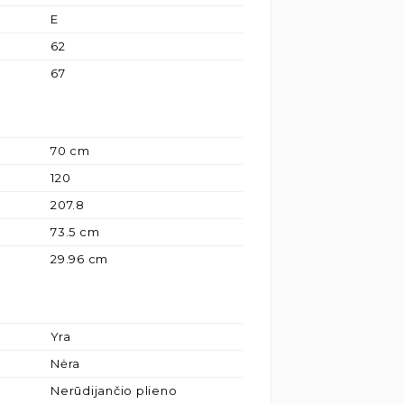
E
62
67
70 cm
120
207.8
73.5 cm
29.96 cm
Yra
Nėra
Nerūdijančio plieno