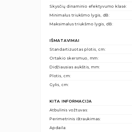
Skysčių dinaminio efektyvumo klasė
:
Minimalus triukšmo lygis, dB
:
Maksimalus triukšmo lygis, dB
:
IŠMATAVIMAI
Standartizuotas plotis, cm
:
Ortakio skersmuo, mm
:
Didžiausias aukštis, mm
:
Plotis, cm
:
Gylis, cm
:
KITA INFORMACIJA
Atbulinis vožtuvas
:
Perimetrinis ištraukimas
:
Apdaila
: