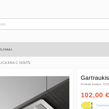
ŪLYMAI
LICA ERA C IX/A/72
Gartrauki
Prekės kodas: 00
102,00
Gaminio