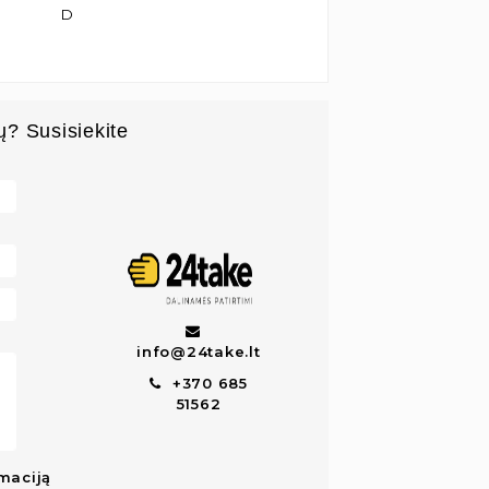
D
ų? Susisiekite
info@24take.lt
+370 685
51562
maciją