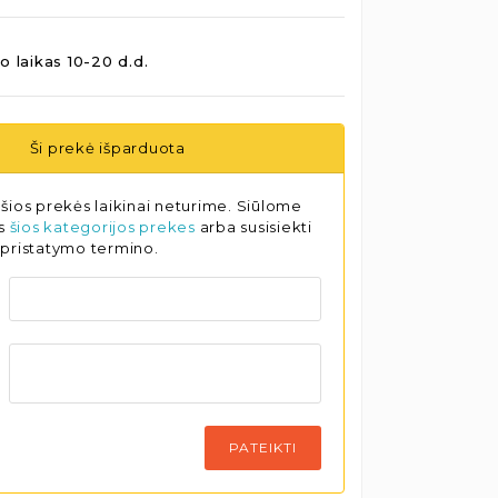
o laikas 10-20 d.d.
Ši prekė išparduota
šios prekės laikinai neturime. Siūlome
as
šios kategorijos prekes
arba susisiekti
 pristatymo termino.
PATEIKTI