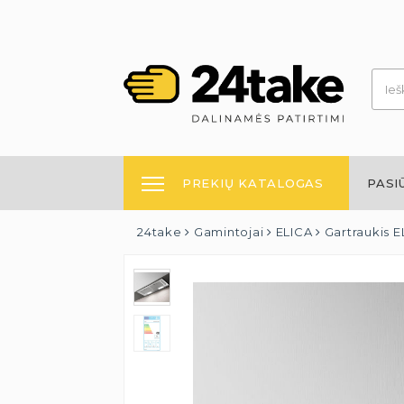
PREKIŲ KATALOGAS
PASI
24take
Gamintojai
ELICA
Gartraukis E