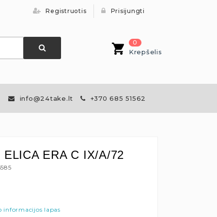
Registruotis
Prisijungti
0
Krepšelis
info@24take.lt
+370 685 51562
s ELICA ERA C IX/A/72
5585
€
 informacijos lapas