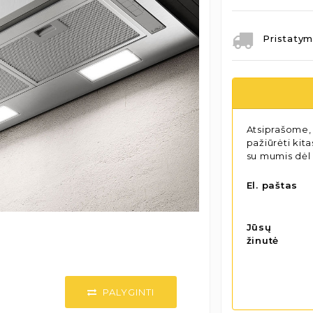
Pristatym
Atsiprašome, 
pažiūrėti kit
su mumis dėl
El. paštas
Jūsų
žinutė
PALYGINTI