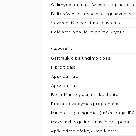
Galimybė prijungti šviesos reguliatorių
:
Baltos šviesos atspalvio reguliavimas
:
Savarankiško veikimo sensorius
:
Keičiama ortakio išvedimo kryptis
:
SAVYBĖS
Gartraukio pajungimo tipas
:
Filtro tipas
:
Apšvietimas
:
Apšvietimas
:
Belaidė integracija su kaitlente
:
Prietaiso valdymas programėle
:
Minimalus galingumas (m3/h, pagal IEC 
Maksimalus galingumas (m3/h, pagal IE
Apšvietimo efektyvumo klasė
: