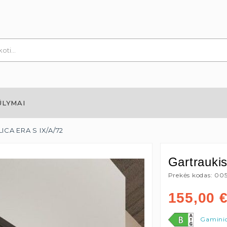
ŪLYMAI
LICA ERA S IX/A/72
Gartrauki
Prekės kodas: 00
155,00
Gaminio