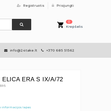
Registruotis
Prisijungti
0
Krepšelis
info@24take.lt
+370 685 51562
s ELICA ERA S IX/A/72
5595
€
 informacijos lapas