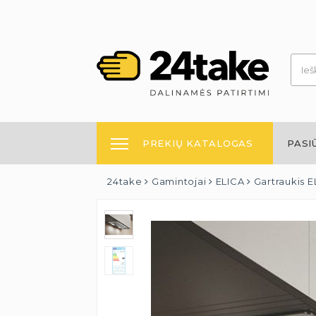
PREKIŲ KATALOGAS
PASI
24take
Gamintojai
ELICA
Gartraukis E