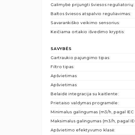
Galimybė prijungti šviesos reguliatorių
:
Baltos šviesos atspalvio reguliavimas
:
Savarankiško veikimo sensorius
:
Keičiama ortakio išvedimo kryptis
:
SAVYBĖS
Gartraukio pajungimo tipas
:
Filtro tipas
:
Apšvietimas
:
Apšvietimas
:
Belaidė integracija su kaitlente
:
Prietaiso valdymas programėle
:
Minimalus galingumas (m3/h, pagal IEC 
Maksimalus galingumas (m3/h, pagal IE
Apšvietimo efektyvumo klasė
: