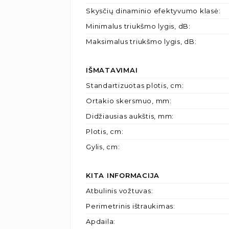
Skysčių dinaminio efektyvumo klasė
:
Minimalus triukšmo lygis, dB
:
Maksimalus triukšmo lygis, dB
:
IŠMATAVIMAI
Standartizuotas plotis, cm
:
Ortakio skersmuo, mm
:
Didžiausias aukštis, mm
:
Plotis, cm
:
Gylis, cm
:
KITA INFORMACIJA
Atbulinis vožtuvas
:
Perimetrinis ištraukimas
:
Apdaila
: