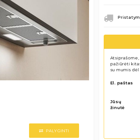
Pristatym
Atsiprašome, 
pažiūrėti kit
su mumis dėl
El. paštas
Jūsų
žinutė
PALYGINTI