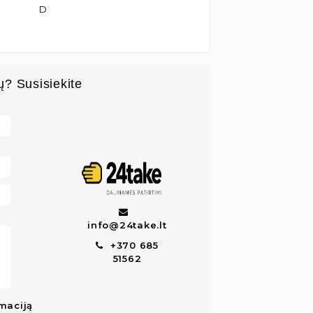
D
ų? Susisiekite
info@24take.lt
+370 685
51562
maciją