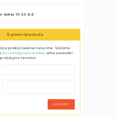
o laikas 10-20 d.d.
Ši prekė išparduota
šios prekės laikinai neturime. Siūlome
as
šios kategorijos prekes
arba susisiekti
 pristatymo termino.
PATEIKTI