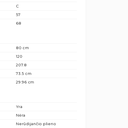
C
57
68
80 cm
120
207.8
73.5 cm
29.96 cm
Yra
Nėra
Nerūdijančio plieno