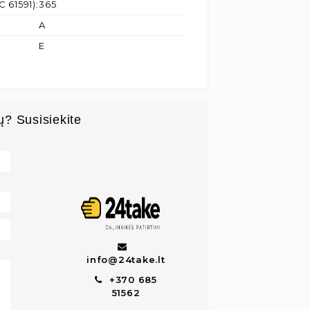
C 61591)
:
365
A
E
ų? Susisiekite
info@24take.lt
+370 685
51562