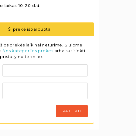
o laikas 10-20 d.d.
Ši prekė išparduota
šios prekės laikinai neturime. Siūlome
as
šios kategorijos prekes
arba susisiekti
 pristatymo termino.
PATEIKTI