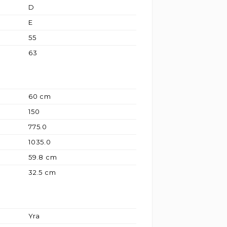
D
E
55
63
60 cm
150
775.0
1035.0
59.8 cm
32.5 cm
Yra