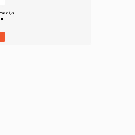
maciją
ir