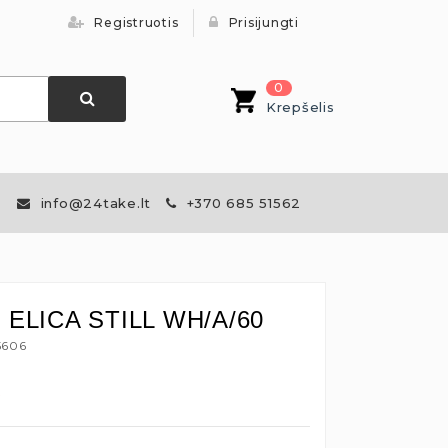
Registruotis
Prisijungti
0
Krepšelis
info@24take.lt
+370 685 51562
s ELICA STILL WH/A/60
5606
€