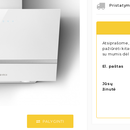
Pristatym
Atsiprašome, 
pažiūrėti kit
su mumis dėl
El. paštas
Jūsų
žinutė
PALYGINTI