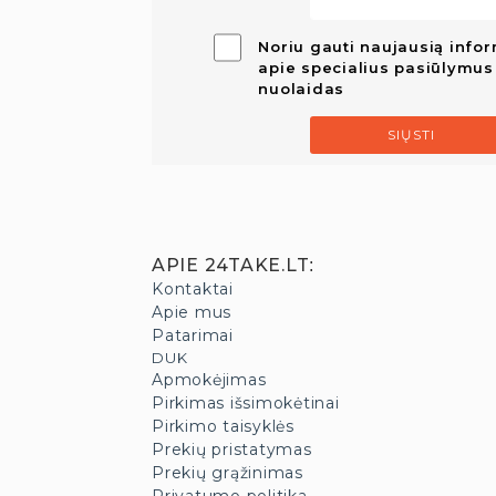
Noriu gauti naujausią infor
apie specialius pasiūlymus 
nuolaidas
SIŲSTI
APIE 24TAKE.LT
:
Kontaktai
Apie mus
Patarimai
DUK
Apmokėjimas
Pirkimas išsimokėtinai
Pirkimo taisyklės
Prekių pristatymas
Prekių grąžinimas