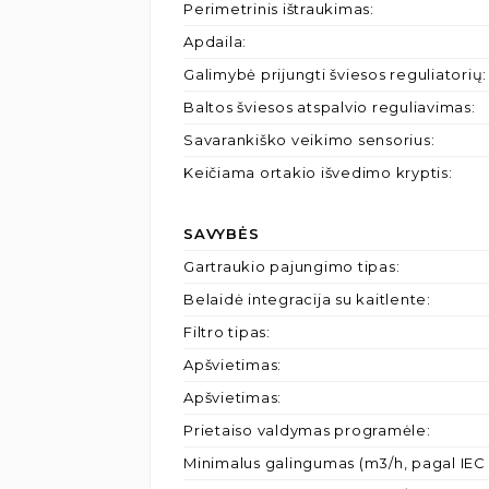
Perimetrinis ištraukimas
:
Apdaila
:
Galimybė prijungti šviesos reguliatorių
:
Baltos šviesos atspalvio reguliavimas
:
Savarankiško veikimo sensorius
:
Keičiama ortakio išvedimo kryptis
:
SAVYBĖS
Gartraukio pajungimo tipas
:
Belaidė integracija su kaitlente
:
Filtro tipas
:
Apšvietimas
:
Apšvietimas
:
Prietaiso valdymas programėle
:
Minimalus galingumas (m3/h, pagal IEC 