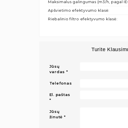
Maksimalus galingumas (m3/h, pagal IE
Apšvietimo efektyvumo klasė
:
Riebalinio filtro efektyvumo klasė
:
Turite Klausim
Jūsų
vardas
Telefonas
El. paštas
Jūsų
žinutė