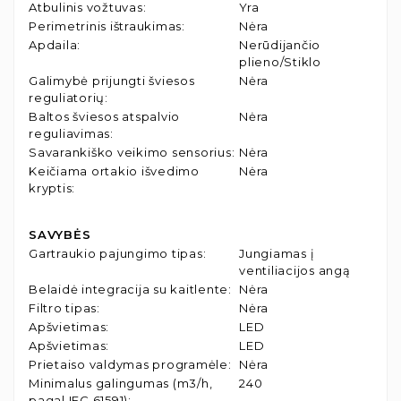
Atbulinis vožtuvas
:
Yra
Perimetrinis ištraukimas
:
Nėra
Apdaila
:
Nerūdijančio
plieno/Stiklo
Galimybė prijungti šviesos
Nėra
reguliatorių
:
Baltos šviesos atspalvio
Nėra
reguliavimas
:
Savarankiško veikimo sensorius
:
Nėra
Keičiama ortakio išvedimo
Nėra
kryptis
:
SAVYBĖS
Gartraukio pajungimo tipas
:
Jungiamas į
ventiliacijos angą
Belaidė integracija su kaitlente
:
Nėra
Filtro tipas
:
Nėra
Apšvietimas
:
LED
Apšvietimas
:
LED
Prietaiso valdymas programėle
:
Nėra
Minimalus galingumas (m3/h,
240
pagal IEC 61591)
: