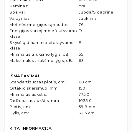
Kaminas
:
Yra
Spalva
:
Juoda/Sidabrinė
Valdymas
:
Jutiklinis
Metinės energijos sąnaudos
:
76
Energijos vartojimo efektyvumo
D
klasė
:
Skysčių dinaminio efektyvumo
E
klasė
:
Minimalus triukšmo lygis, dB
:
55
Maksimalus triukšmo lygis, dB
:
63
IŠMATAVIMAI
Standartizuotas plotis, cm
:
60 cm
Ortakio skersmuo, mm
:
150
Minimalus aukštis
:
775.0
Didžiausias aukštis, mm
:
1035.0
Plotis, cm
:
59.8 cm
Gylis, cm
:
32.5 cm
KITA INFORMACIJA