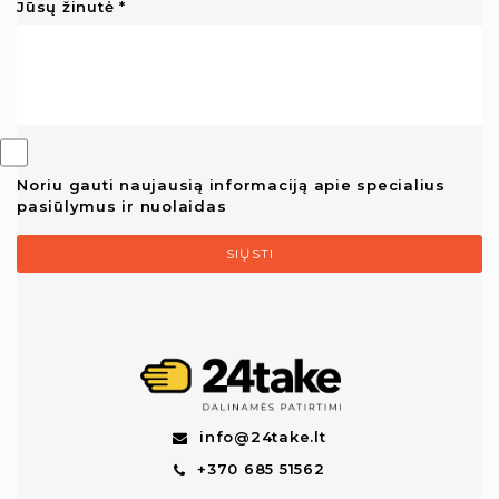
Jūsų žinutė
Noriu gauti naujausią informaciją apie specialius
pasiūlymus ir nuolaidas
SIŲSTI
info@24take.lt
+370 685 51562