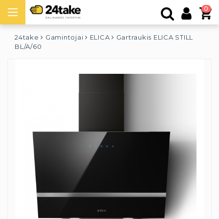
0
24take
Gamintojai
ELICA
Gartraukis ELICA STILL
BL/A/60