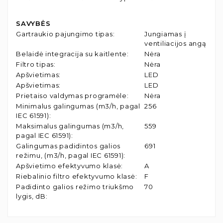
SAVYBĖS
Gartraukio pajungimo tipas
:
Jungiamas į
ventiliacijos angą
Belaidė integracija su kaitlente
:
Nėra
Filtro tipas
:
Nėra
Apšvietimas
:
LED
Apšvietimas
:
LED
Prietaiso valdymas programėle
:
Nėra
Minimalus galingumas (m3/h, pagal
256
IEC 61591)
:
Maksimalus galingumas (m3/h,
559
pagal IEC 61591)
:
Galingumas padidintos galios
691
režimu, (m3/h, pagal IEC 61591)
:
Apšvietimo efektyvumo klasė
:
A
Riebalinio filtro efektyvumo klasė
:
F
Padidinto galios režimo triukšmo
70
lygis, dB
: