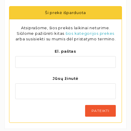
Ši prekė išparduota
Atsiprašome, šios prekės laikinai neturime.
Siūlome pažiūrėti kitas
šios kategorijos prekes
arba susisiekti su mumis dėl pristatymo termino.
El. paštas
Jūsų žinutė
PATEIKTI