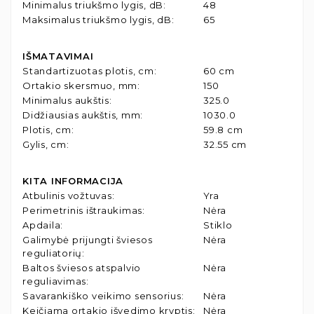
Minimalus triukšmo lygis, dB
:
48
Maksimalus triukšmo lygis, dB
:
65
IŠMATAVIMAI
Standartizuotas plotis, cm
:
60 cm
Ortakio skersmuo, mm
:
150
Minimalus aukštis
:
325.0
Didžiausias aukštis, mm
:
1030.0
Plotis, cm
:
59.8 cm
Gylis, cm
:
32.55 cm
KITA INFORMACIJA
Atbulinis vožtuvas
:
Yra
Perimetrinis ištraukimas
:
Nėra
Apdaila
:
Stiklo
Galimybė prijungti šviesos
Nėra
reguliatorių
:
Baltos šviesos atspalvio
Nėra
reguliavimas
:
Savarankiško veikimo sensorius
:
Nėra
Keičiama ortakio išvedimo kryptis
:
Nėra