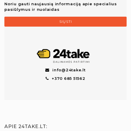
Noriu gauti naujausią informaciją apie specialius
pasiūlymus ir nuolaidas
SIŲSTI
info@24take.lt
+370 685 51562
APIE 24TAKE.LT
: