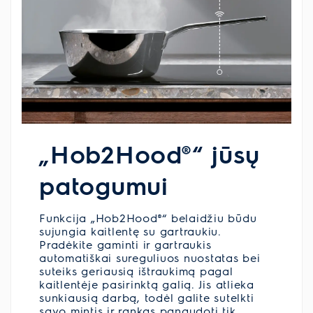
„Hob2Hood®“ jūsų
patogumui
Funkcija „Hob2Hood®“ belaidžiu būdu
sujungia kaitlentę su gartraukiu.
Pradėkite gaminti ir gartraukis
automatiškai sureguliuos nuostatas bei
suteiks geriausią ištraukimą pagal
kaitlentėje pasirinktą galią. Jis atlieka
sunkiausią darbą, todėl galite sutelkti
savo mintis ir rankas panaudoti tik