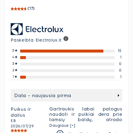
(17)
Paskelbta Electrolux.lt
5
★
15
4
★
1
3
★
0
2
★
0
1
★
1
Data – naujausia pirma
Gartraukis labai patogus
Puikus ir
naudoti ir puikiai dera prie
dailus
tamsių baldų, atrodo
EB
moderniai, lengvai
Daugiaue [+]
2026/07/29
reguliuojasi, veikia be