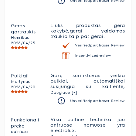
Unverifiedpurchaser Review
priekaištų, vertas savo
pinigų.
Liuks produktas gera
Geras
kokybė,gerai valdomas
gartraukis
traukia taip pat gerai.
Henrikas
2026/04/25
Verifiedpurchaser Review
Incentivizedreview
Garų surinktuvas veikia
Puikiai!
puikiai, automatiškai
Martynas
susijungia su kaitlente,
2026/04/20
reguliuoja pats intensyvumą
Daugiaue [+]
pagal poreikį. Super!
Unverifiedpurchaser Review
Visa buitine technika jau
Funkcionali
antruose namuose yra
preke
electrolux.
dainiusa
skalbykle,indaplove,kaitlente.,dzi