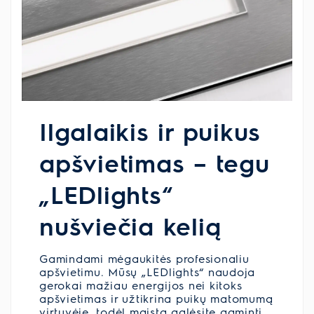
Ilgalaikis ir puikus
apšvietimas – tegu
„LEDlights“
nušviečia kelią
Gamindami mėgaukitės profesionaliu
apšvietimu. Mūsų „LEDlights“ naudoja
gerokai mažiau energijos nei kitoks
apšvietimas ir užtikrina puikų matomumą
virtuvėje, todėl maistą galėsite gaminti