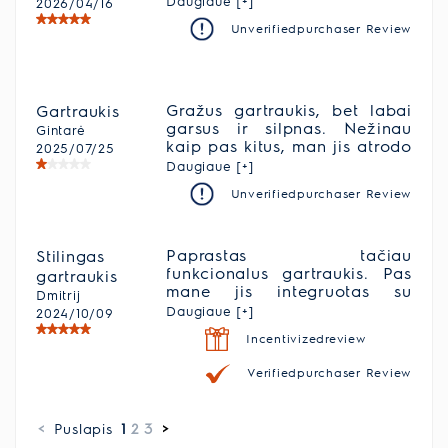
Daugiaue [+]
2026/04/16
valfdymas,konkurencinga
Unverifiedpurchaser Review
kaina, gedimu realiai nerasta.
o sis prietaisas ypatingai zavi
savo suderinamumu su
kaitlente
Gražus gartraukis, bet labai
Gartraukis
garsus ir silpnas. Nežinau
Gintarė
kaip pas kitus, man jis atrodo
2025/07/25
labai silpnas, bet ant max
Daugiaue [+]
dirbdamas garų pilna virtuvė.
Unverifiedpurchaser Review
Silpnai traukia.
Nerekomenduoju.
Paprastas tačiau
Stilingas
funkcionalus gartraukis. Pas
gartraukis
mane jis integruotas su
Dmitrij
Electrolux kaitlente - tai labai
Daugiaue [+]
2024/10/09
patogu, gartraukis
Incentivizedreview
automatiškai įsijungia, kai
pradedu naudotis kaitlente.
Verifiedpurchaser Review
<
Puslapis
1
2
3
>