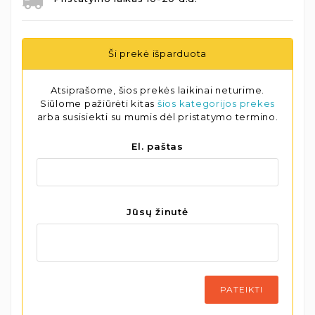
Ši prekė išparduota
Atsiprašome, šios prekės laikinai neturime.
Siūlome pažiūrėti kitas
šios kategorijos prekes
arba susisiekti su mumis dėl pristatymo termino.
El. paštas
Jūsų žinutė
PATEIKTI