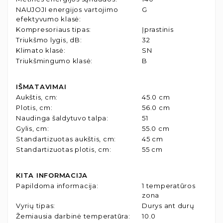
NAUJOJI energijos vartojimo
G
efektyvumo klasė
:
Kompresoriaus tipas
:
Įprastinis
Triukšmo lygis, dB
:
32
Klimato klasė
:
SN
Triukšmingumo klasė
:
B
IŠMATAVIMAI
Aukštis, cm
:
45.0 cm
Plotis, cm
:
56.0 cm
Naudinga šaldytuvo talpa
:
51
Gylis, cm
:
55.0 cm
Standartizuotas aukštis, cm
:
45 cm
Standartizuotas plotis, cm
:
55 cm
KITA INFORMACIJA
Papildoma informacija
:
1 temperatūros
zona
Vyrių tipas
:
Durys ant durų
Žemiausia darbinė temperatūra
:
10.0