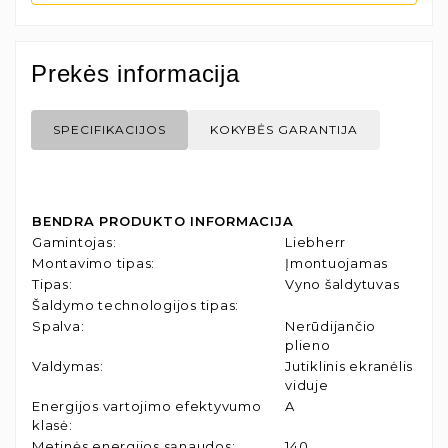
Prekės informacija
SPECIFIKACIJOS
KOKYBĖS GARANTIJA
BENDRA PRODUKTO INFORMACIJA
Gamintojas
:
Liebherr
Montavimo tipas
:
Įmontuojamas
Tipas
:
Vyno šaldytuvas
Šaldymo technologijos tipas
:
Spalva
:
Nerūdijančio
plieno
Valdymas
:
Jutiklinis ekranėlis
viduje
Energijos vartojimo efektyvumo
A
klasė
:
Metinės energijos sąnaudos
:
140