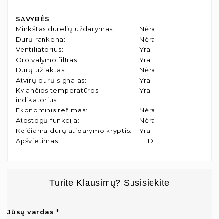
SAVYBĖS
Minkštas durelių uždarymas
:
Nėra
Durų rankena
:
Nėra
Ventiliatorius
:
Yra
Oro valymo filtras
:
Yra
Durų užraktas
:
Nėra
Atvirų durų signalas
:
Yra
Kylančios temperatūros
Yra
indikatorius
:
Ekonominis režimas
:
Nėra
Atostogų funkcija
:
Nėra
Keičiama durų atidarymo kryptis
:
Yra
Apšvietimas
:
LED
Turite Klausimų? Susisiekite
Jūsų vardas