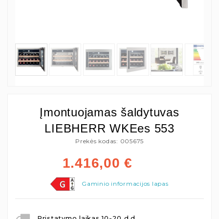
Įmontuojamas šaldytuvas
LIEBHERR WKEes 553
Prekės kodas: 005675
1.416,00
€
Gaminio informacijos lapas
Pristatymo laikas 10-20 d.d.