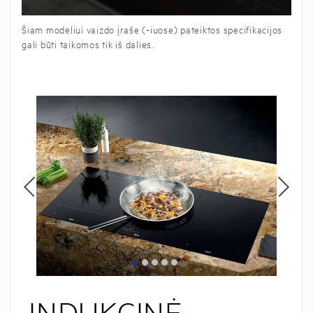
Šiam modeliui vaizdo įraše (-iuose) pateiktos specifikacijos
gali būti taikomos tik iš dalies.
INDUKCINĖ