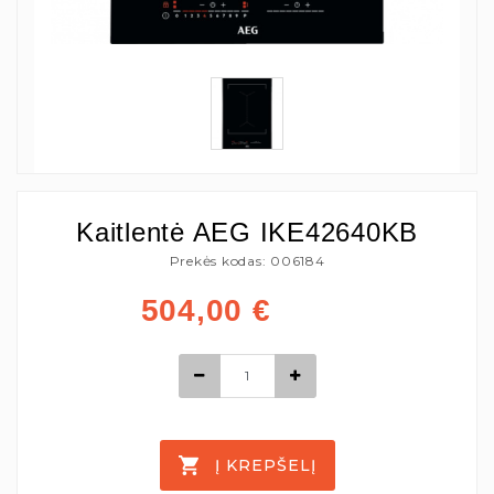
Kaitlentė AEG IKE42640KB
Prekės kodas: 006184
504,00
€
Į KREPŠELĮ