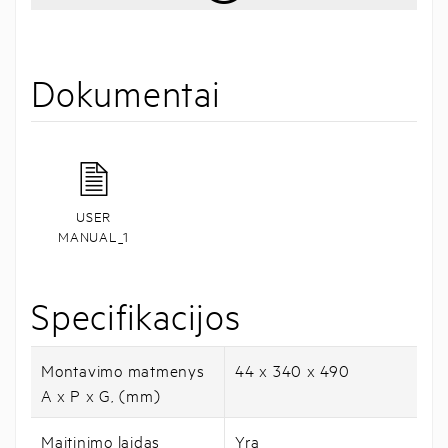
Dokumentai
USER
MANUAL_1
Specifikacijos
Montavimo matmenys
44 x 340 x 490
A x P x G, (mm)
Maitinimo laidas
Yra