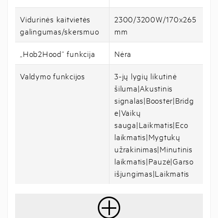
Vidurinės kaitvietės
2300/3200W/170x265
galingumas/skersmuo
mm
„Hob2Hood“ funkcija
Nėra
Valdymo funkcijos
3-jų lygių likutinė
šiluma|Akustinis
signalas|Booster|Bridg
e|Vaikų
sauga|Laikmatis|Eco
laikmatis|Mygtukų
užrakinimas|Minutinis
laikmatis|Pauzė|Garso
išjungimas|Laikmatis