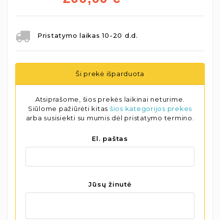
Pristatymo laikas 10-20 d.d.
Ši prekė išparduota
Atsiprašome, šios prekės laikinai neturime.
Siūlome pažiūrėti kitas
šios kategorijos prekes
arba susisiekti su mumis dėl pristatymo termino.
El. paštas
Jūsų žinutė