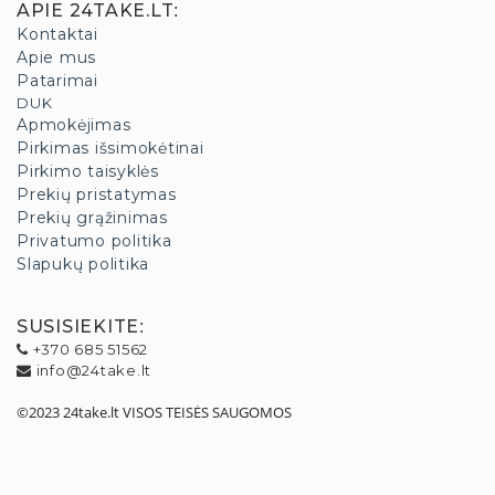
APIE 24TAKE.LT
:
Kontaktai
Apie mus
Patarimai
DUK
Apmokėjimas
Pirkimas išsimokėtinai
Pirkimo taisyklės
Prekių pristatymas
Prekių grąžinimas
Privatumo politika
Slapukų politika
SUSISIEKITE
:
+370 685 51562
info@24take.lt
©2023 24take.lt VISOS TEISĖS SAUGOMOS