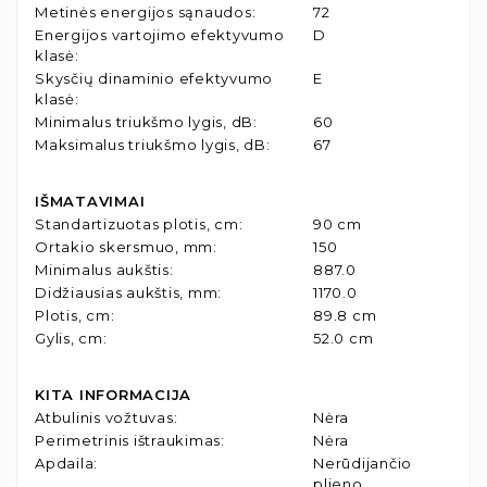
Metinės energijos sąnaudos
:
72
Energijos vartojimo efektyvumo
D
klasė
:
Skysčių dinaminio efektyvumo
E
klasė
:
Minimalus triukšmo lygis, dB
:
60
Maksimalus triukšmo lygis, dB
:
67
IŠMATAVIMAI
Standartizuotas plotis, cm
:
90 cm
Ortakio skersmuo, mm
:
150
Minimalus aukštis
:
887.0
Didžiausias aukštis, mm
:
1170.0
Plotis, cm
:
89.8 cm
Gylis, cm
:
52.0 cm
KITA INFORMACIJA
Atbulinis vožtuvas
:
Nėra
Perimetrinis ištraukimas
:
Nėra
Apdaila
:
Nerūdijančio
plieno