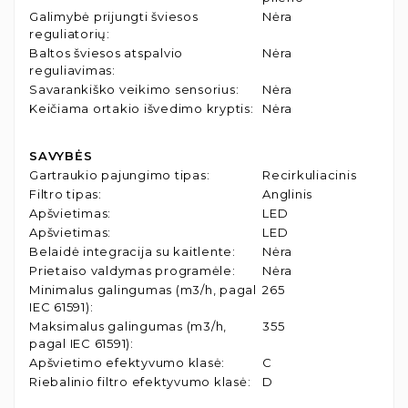
Galimybė prijungti šviesos
Nėra
reguliatorių
:
Baltos šviesos atspalvio
Nėra
reguliavimas
:
Savarankiško veikimo sensorius
:
Nėra
Keičiama ortakio išvedimo kryptis
:
Nėra
SAVYBĖS
Gartraukio pajungimo tipas
:
Recirkuliacinis
Filtro tipas
:
Anglinis
Apšvietimas
:
LED
Apšvietimas
:
LED
Belaidė integracija su kaitlente
:
Nėra
Prietaiso valdymas programėle
:
Nėra
Minimalus galingumas (m3/h, pagal
265
IEC 61591)
:
Maksimalus galingumas (m3/h,
355
pagal IEC 61591)
:
Apšvietimo efektyvumo klasė
:
C
Riebalinio filtro efektyvumo klasė
:
D