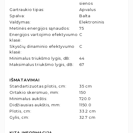
sienos
Gartraukio tipas
:
Apvalus
Spalva
:
Balta
Valdymas
:
Elektroninis
Metinės energijos sąnaudos
:
75
Energijos vartojimo efektyvumo
C
klasė
:
Skysčių dinaminio efektyvumo
C
klasė
:
Minimalus triukšmo lygis, dB
:
44
Maksimalus triukšmo lygis, dB
:
67
IŠMATAVIMAI
Standartizuotas plotis, cm
:
35 cm
Ortakio skersmuo, mm
:
150
Minimalus aukštis
:
720.0
Didžiausias aukštis, mm
:
1150.0
Plotis, cm
:
33.2 cm
Gylis, cm
:
32.7 cm
KITA INFORMACIJA