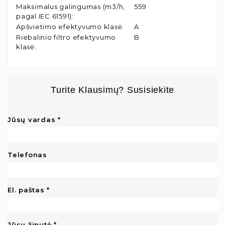
Maksimalus galingumas (m3/h,
559
pagal IEC 61591)
:
Apšvietimo efektyvumo klasė
:
A
Riebalinio filtro efektyvumo
B
klasė
:
Turite Klausimų? Susisiekite
Jūsų vardas
Telefonas
El. paštas
Jūsų žinutė