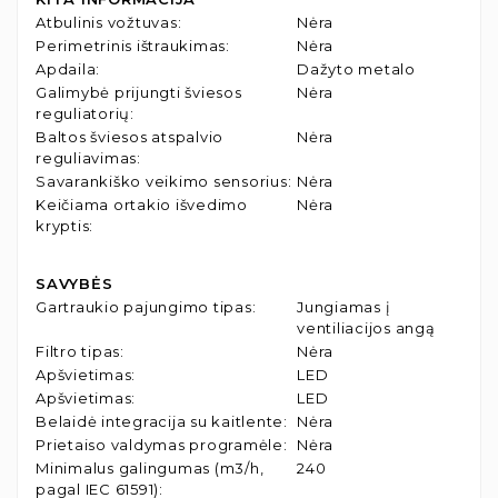
Atbulinis vožtuvas
:
Nėra
Perimetrinis ištraukimas
:
Nėra
Apdaila
:
Dažyto metalo
Galimybė prijungti šviesos
Nėra
reguliatorių
:
Baltos šviesos atspalvio
Nėra
reguliavimas
:
Savarankiško veikimo sensorius
:
Nėra
Keičiama ortakio išvedimo
Nėra
kryptis
:
SAVYBĖS
Gartraukio pajungimo tipas
:
Jungiamas į
ventiliacijos angą
Filtro tipas
:
Nėra
Apšvietimas
:
LED
Apšvietimas
:
LED
Belaidė integracija su kaitlente
:
Nėra
Prietaiso valdymas programėle
:
Nėra
Minimalus galingumas (m3/h,
240
pagal IEC 61591)
: