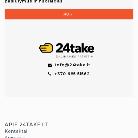
pasiūlymus ir nuolaidas
SIŲSTI
info@24take.lt
+370 685 51562
APIE 24TAKE.LT
:
Kontaktai
Apie mus