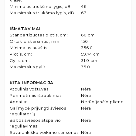
Minimalus triukšmo lygis, dB
:
46
Maksimalus triukšmo lygis, dB
:
67
IŠMATAVIMAI
Standartizuotas plotis, cm
:
60 cm
Ortakio skersmuo, mm
:
150
Minimalus aukštis
:
356.0
Plotis, cm
:
59.74 cm
Gylis, cm
:
31.0 cm
Maksimalus gylis
:
35.0
KITA INFORMACIJA
Atbulinis vožtuvas
:
Nėra
Perimetrinis ištraukimas
:
Nėra
Apdaila
:
Nerūdijančio plieno
Galimybė prijungti šviesos
Nėra
reguliatorių
:
Baltos šviesos atspalvio
Nėra
reguliavimas
:
Savarankiško veikimo sensorius
:
Nėra