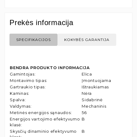
Prekės informacija
SPECIFIKACIJOS
KOKYBĖS GARANTIJA
BENDRA PRODUKTO INFORMACIJA
Gamintojas
:
Elica
Montavimo tipas
:
Įmontuojama
Gartraukio tipas
:
Ištraukiamas
Kaminas
:
Nėra
Spalva
:
Sidabrinė
Valdymas
:
Mechaninis
Metinės energijos sąnaudos
:
56
Energijos vartojimo efektyvumo
B
klasė
:
Skysčių dinaminio efektyvumo
B
klasė
: