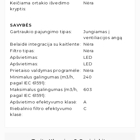
Keičiama ortakio išvedimo
Nėra
kryptis
:
SAVYBĖS
Gartraukio pajungimo tipas
:
Jungiamas į
ventiliacijos angą
Belaidė integracija su kaitlente
:
Nėra
Filtro tipas
:
Nėra
Apšvietimas
:
LED
Apšvietimas
:
LED
Prietaiso valdymas programėle
:
Nėra
Minimalus galingumas (m3/h,
240
pagal IEC 61591)
:
Maksimalus galingumas (m3/h,
603
pagal IEC 61591)
:
Apšvietimo efektyvumo klasė
:
A
Riebalinio filtro efektyvumo
C
klasė
: