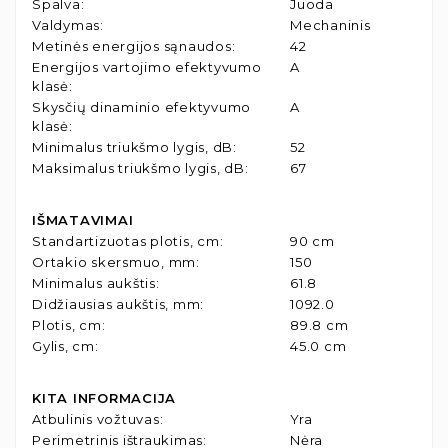
Spalva
:
Juoda
Valdymas
:
Mechaninis
Metinės energijos sąnaudos
:
42
Energijos vartojimo efektyvumo
A
klasė
:
Skysčių dinaminio efektyvumo
A
klasė
:
Minimalus triukšmo lygis, dB
:
52
Maksimalus triukšmo lygis, dB
:
67
IŠMATAVIMAI
Standartizuotas plotis, cm
:
90 cm
Ortakio skersmuo, mm
:
150
Minimalus aukštis
:
61.8
Didžiausias aukštis, mm
:
1092.0
Plotis, cm
:
89.8 cm
Gylis, cm
:
45.0 cm
KITA INFORMACIJA
Atbulinis vožtuvas
:
Yra
Perimetrinis ištraukimas
:
Nėra