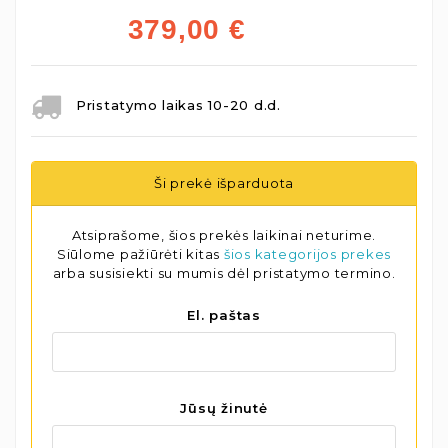
379,00
€
Pristatymo laikas 10-20 d.d.
Ši prekė išparduota
Atsiprašome, šios prekės laikinai neturime.
Siūlome pažiūrėti kitas
šios kategorijos prekes
arba susisiekti su mumis dėl pristatymo termino.
El. paštas
Jūsų žinutė