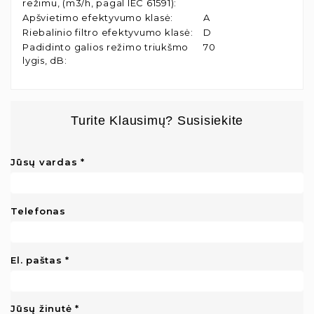
režimu, (m3/h, pagal IEC 61591)
:
Apšvietimo efektyvumo klasė
:
A
Riebalinio filtro efektyvumo klasė
:
D
Padidinto galios režimo triukšmo
70
lygis, dB
:
Turite Klausimų? Susisiekite
Jūsų vardas
Telefonas
El. paštas
Jūsų žinutė