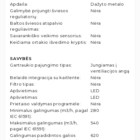
Apdaila
:
Dažyto metalo
Galimybė prijungti šviesos
Nėra
reguliatorių
:
Baltos šviesos atspalvio
Nėra
reguliavimas
:
Savarankiško veikimo sensorius
:
Nėra
Keičiama ortakio išvedimo kryptis
:
Nėra
SAVYBĖS
Gartraukio pajungimo tipas
:
Jungiamas į
ventiliacijos angą
Belaidė integracija su kaitlente
:
Nėra
Filtro tipas
:
Nėra
Apšvietimas
:
LED
Apšvietimas
:
LED
Prietaiso valdymas programėle
:
Nėra
Minimalus galingumas (m3/h, pagal
280
IEC 61591)
:
Maksimalus galingumas (m3/h,
540
pagal IEC 61591)
:
Galingumas padidintos galios
620