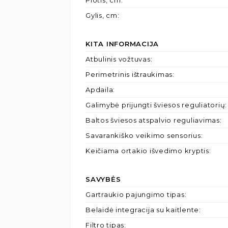
Plotis, cm
:
Gylis, cm
:
KITA INFORMACIJA
Atbulinis vožtuvas
:
Perimetrinis ištraukimas
:
Apdaila
:
Galimybė prijungti šviesos reguliatorių
:
Baltos šviesos atspalvio reguliavimas
:
Savarankiško veikimo sensorius
:
Keičiama ortakio išvedimo kryptis
:
SAVYBĖS
Gartraukio pajungimo tipas
:
Belaidė integracija su kaitlente
:
Filtro tipas
: