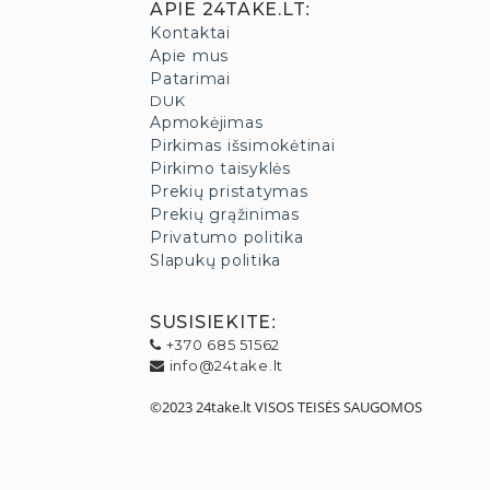
APIE 24TAKE.LT
:
Kontaktai
Apie mus
Patarimai
DUK
Apmokėjimas
Pirkimas išsimokėtinai
Pirkimo taisyklės
Prekių pristatymas
Prekių grąžinimas
Privatumo politika
Slapukų politika
SUSISIEKITE
:
+370 685 51562
info@24take.lt
©2023 24take.lt VISOS TEISĖS SAUGOMOS