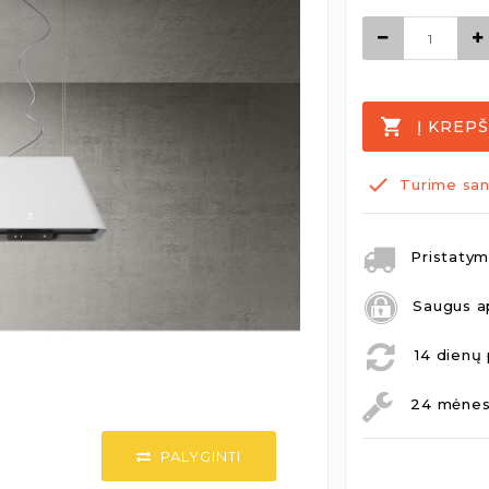
Į KREPŠ
Turime san
Pristatymo
Saugus a
14 dienų 
24 mėnesi
PALYGINTI