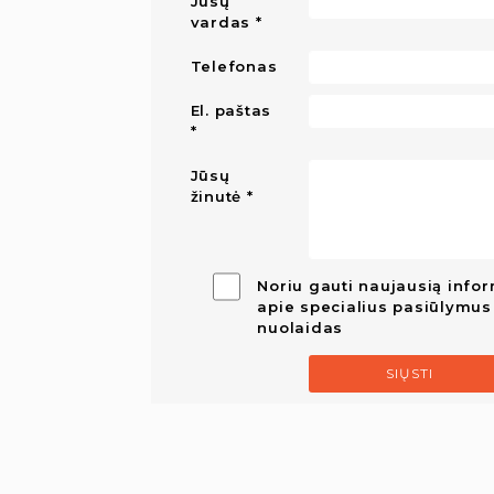
Jūsų
vardas
Telefonas
El. paštas
Jūsų
žinutė
Noriu gauti naujausią infor
apie specialius pasiūlymus 
nuolaidas
SIŲSTI