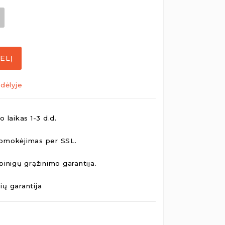
ELĮ
dėlyje
 laikas 1-3 d.d.
pmokėjimas per SSL.
pinigų grąžinimo garantija.
ų garantija