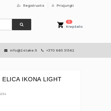
Registruotis
Prisijungti
0
Krepšelis
info@24take.lt
+370 685 51562
is ELICA IKONA LIGHT
6254
€