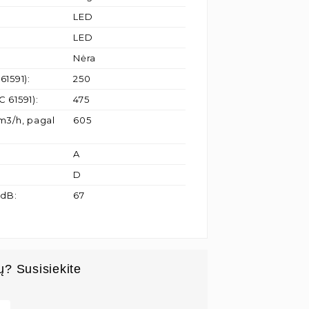
LED
LED
Nėra
61591)
:
250
C 61591)
:
475
m3/h, pagal
605
A
D
 dB
:
67
ų? Susisiekite