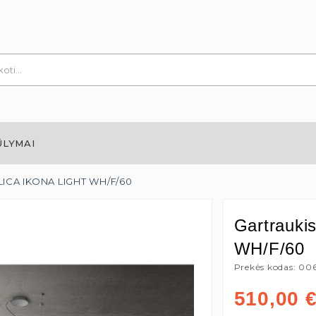
ŪLYMAI
ELICA IKONA LIGHT WH/F/60
Gartrauk
WH/F/60
Prekės kodas: 00
510,00