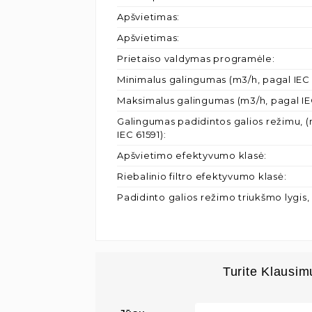
Apšvietimas
:
Apšvietimas
:
Prietaiso valdymas programėle
:
Minimalus galingumas (m3/h, pagal IEC 
Maksimalus galingumas (m3/h, pagal IE
Galingumas padidintos galios režimu, (
IEC 61591)
:
Apšvietimo efektyvumo klasė
:
Riebalinio filtro efektyvumo klasė
:
Padidinto galios režimo triukšmo lygis,
Turite Klausim