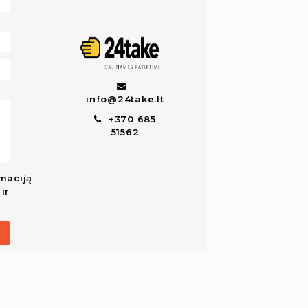
info@24take.lt
+370 685
51562
maciją
ir