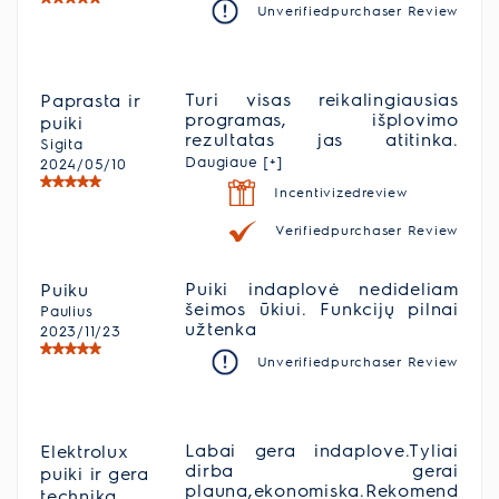
Unverifiedpurchaser Review
Turi visas reikalingiausias
Paprasta ir
programas, išplovimo
puiki
rezultatas jas atitinka.
Sigita
Praktiška, paprasta, nebrangi.
Daugiaue [+]
2024/05/10
Be didelių investicijų turi
Incentivizedreview
kokybę ir ergonomiją.
Verifiedpurchaser Review
Puiki indaplovė nedideliam
Puiku
šeimos ūkiui. Funkcijų pilnai
Paulius
užtenka
2023/11/23
Unverifiedpurchaser Review
Labai gera indaplove.Tyliai
Elektrolux
dirba gerai
puiki ir gera
plauna,ekonomiska.Rekomenduoju
technika