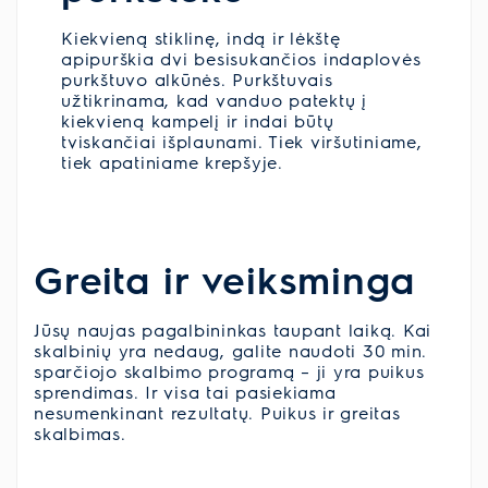
Kiekvieną stiklinę, indą ir lėkštę
apipurškia dvi besisukančios indaplovės
purkštuvo alkūnės. Purkštuvais
užtikrinama, kad vanduo patektų į
kiekvieną kampelį ir indai būtų
tviskančiai išplaunami. Tiek viršutiniame,
tiek apatiniame krepšyje.
Greita ir veiksminga
Jūsų naujas pagalbininkas taupant laiką. Kai
skalbinių yra nedaug, galite naudoti 30 min.
sparčiojo skalbimo programą – ji yra puikus
sprendimas. Ir visa tai pasiekiama
nesumenkinant rezultatų. Puikus ir greitas
skalbimas.