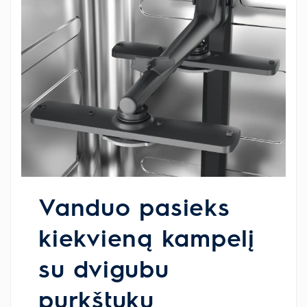
Vanduo pasieks
kiekvieną kampelį
su dvigubu
purkštuku