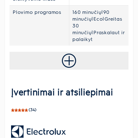
Plovimo programos
160 minučių|90
minučių|Eco|Greitas
30
minučių|Praskalaut ir
palaikyt
Įvertinimai ir atsiliepimai
(34)