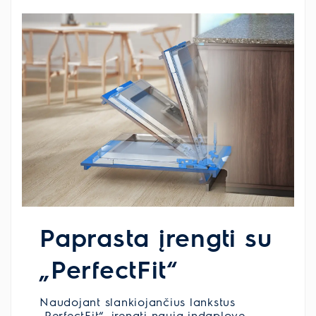
Paprasta įrengti su
„PerfectFit“
Naudojant slankiojančius lankstus
„PerfectFit“, įrengti naują indaplovę