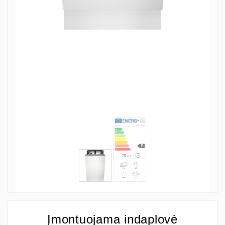
Įmontuojama indaplovė