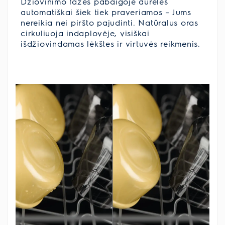
Džiovinimo fazės pabaigoje durelės
automatiškai šiek tiek praveriamos – Jums
nereikia nei piršto pajudinti. Natūralus oras
cirkuliuoja indaplovėje, visiškai
išdžiovindamas lėkštes ir virtuvės reikmenis.