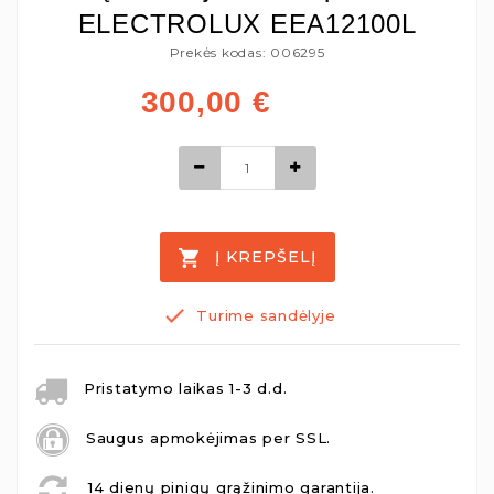
ELECTROLUX EEA12100L
Prekės kodas: 006295
300,00
€
Į KREPŠELĮ
Turime sandėlyje
Pristatymo laikas 1-3 d.d.
Saugus apmokėjimas per SSL.
14 dienų pinigų grąžinimo garantija.