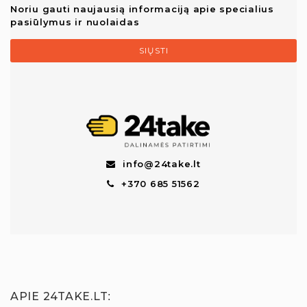
Noriu gauti naujausią informaciją apie specialius
pasiūlymus ir nuolaidas
SIŲSTI
info@24take.lt
+370 685 51562
APIE 24TAKE.LT
: