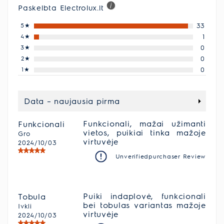
Paskelbta Electrolux.lt
5
★
33
4
★
1
3
★
0
2
★
0
1
★
0
Data – naujausia pirma
Funkcionali, mažai užimanti
Funkcionali
vietos, puikiai tinka mažoje
Gro
virtuvėje
2024/10/03
Unverifiedpurchaser Review
Puiki indaplovė, funkcionali
Tobula
bei tobulas variantas mažoje
Ivkli
virtuvėje
2024/10/03