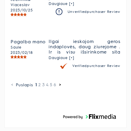
visiems.Aciu jums.
Daugiaue [+]
Viaceslav
2023/10/25
Unverifiedpurchaser Review
Ilgai ieskojom geros
Pagalba mano
indaplovės, daug ziurejome .
Saule
Ir is visu išsirinkome sita
2023/02/18
pagalbininkė. Labai
Daugiaue [+]
džiaugiamės , ir tikrai
Verifiedpurchaser Review
patarimai kas iesko paziureti
sita indaplovę
<
Puslapis
1
2
3
4
5
6
>