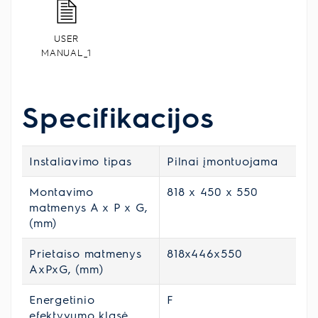
USER
MANUAL_1
Specifikacijos
Instaliavimo tipas
Pilnai įmontuojama
Montavimo
818 x 450 x 550
matmenys A x P x G,
(mm)
Prietaiso matmenys
818x446x550
AxPxG, (mm)
Energetinio
F
efektyvumo klasė