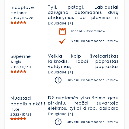
Tyli, patogi. Labiausiai
indaplove
džiugina automatinis durų
melionas
atidarymas po plovimo ir
2024/05/28
projekcija ant grindų, kuri
Daugiaue [+]
rodo plovimo programos
Incentivizedreview
laiką.
Verifiedpurchaser Review
Veikia kaip šveicariškas
Superinė
laikrodis, labai paprastas
Augis
valdymas, paprastas
2022/11/30
sumontavimas.
Daugiaue [+]
Unverifiedpurchaser Review
Džiaugiamės visa šeima geru
Nuostabi
pirkiniu. Mažai suvartoja
pagalbininkė!!!
elektros, tyliai dirba, atsidaro
Irutė
automatiškai, indai švyti.
Daugiaue [+]
2022/10/21
Visiems rekomenduoju!!!
Unverifiedpurchaser Review