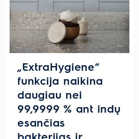
„ExtraHygiene“
funkcija naikina
daugiau nei
99,9999 % ant indų
esančias
bakterijas ir