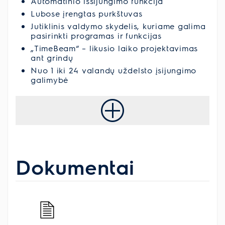
Automatinio išsijungimo funkcija
Lubose įrengtas purkštuvas
Jutiklinis valdymo skydelis, kuriame galima
pasirinkti programas ir funkcijas
„TimeBeam“ – likusio laiko projektavimas
ant grindų
Nuo 1 iki 24 valandų uždelsto įsijungimo
galimybė
Dokumentai