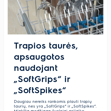
Trapios taurės,
apsaugotos
naudojant
„SoftGrips“ ir
„SoftSpikes“
Daugiau nereiks rankomis plauti trapių
taurių, nes yra „SoftGrips“ ir „SoftSpikes“.
Minkšta medžiaga švelniai prilaiko