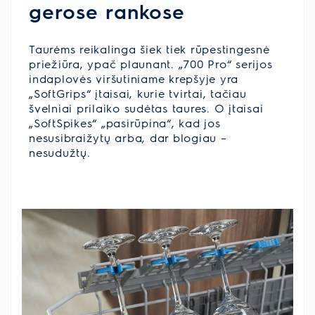
gerose rankose
Taurėms reikalinga šiek tiek rūpestingesnė
priežiūra, ypač plaunant. „700 Pro“ serijos
indaplovės viršutiniame krepšyje yra
„SoftGrips“ įtaisai, kurie tvirtai, tačiau
švelniai prilaiko sudėtas taures. O įtaisai
„SoftSpikes“ „pasirūpina“, kad jos
nesusibraižytų arba, dar blogiau –
nesudužtų.