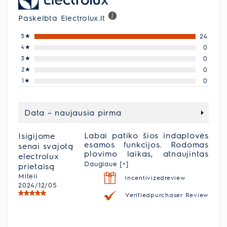
Paskelbta Electrolux.lt
5
★
24
4
★
0
3
★
0
2
★
0
1
★
0
Data – naujausia pirma
Labai patiko šios indaplovės
Isigijome
esamos funkcijos. Rodomas
senai svajotą
plovimo laikas, atnaujintas
electrolux
valdymo skydelis.
Daugiaue [+]
prietaisą
Miteii
Incentivizedreview
2024/12/05
Verifiedpurchaser Review