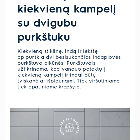
kiekvieną kampelį
su dvigubu
purkštuku
Kiekvieną stiklinę, indą ir lėkštę
apipurškia dvi besisukančios indaplovės
purkštuvo alkūnės. Purkštuvais
užtikrinama, kad vanduo patektų į
kiekvieną kampelį ir indai būtų
tviskančiai išplaunami. Tiek viršutiniame,
tiek apatiniame krepšyje.