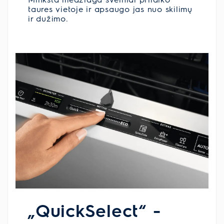
taures vietoje ir apsaugo jas nuo skilimų
ir dužimo.
„QuickSelect“ -