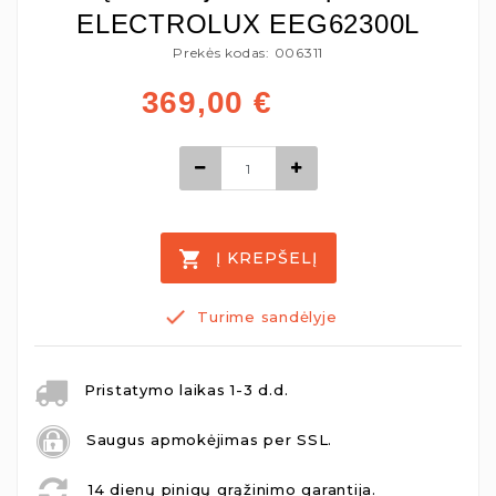
ELECTROLUX EEG62300L
Prekės kodas: 006311
369,00
€
Į KREPŠELĮ
Turime sandėlyje
Pristatymo laikas 1-3 d.d.
Saugus apmokėjimas per SSL.
14 dienų pinigų grąžinimo garantija.