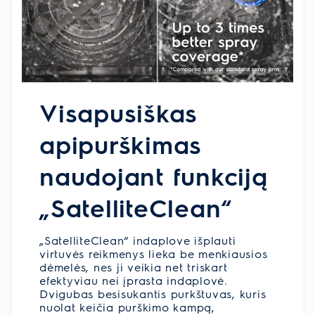
Visapusiškas
apipurškimas
naudojant funkciją
„SatelliteClean“
„SatelliteClean“ indaplove išplauti
virtuvės reikmenys lieka be menkiausios
dėmelės, nes ji veikia net triskart
efektyviau nei įprasta indaplovė.
Dvigubas besisukantis purkštuvas, kuris
nuolat keičia purškimo kampą,