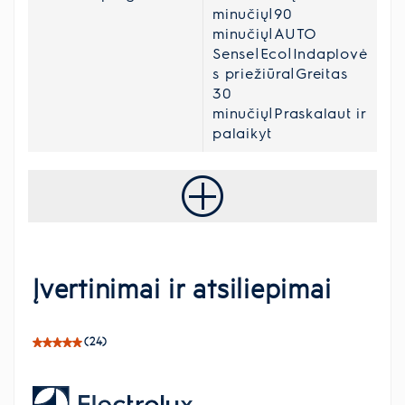
minučių|90
minučių|AUTO
Sense|Eco|Indaplovė
s priežiūra|Greitas
30
minučių|Praskalaut ir
palaikyt
Įvertinimai ir atsiliepimai
(24)