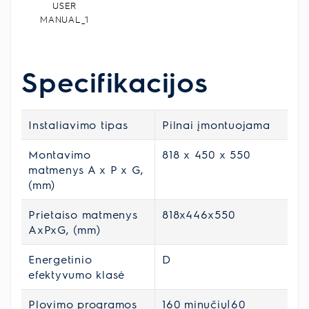
USER
MANUAL_1
Specifikacijos
Instaliavimo tipas
Pilnai įmontuojama
Montavimo
818 x 450 x 550
matmenys A x P x G,
(mm)
Prietaiso matmenys
818x446x550
AxPxG, (mm)
Energetinio
D
efektyvumo klasė
Plovimo programos
160 minučių|60