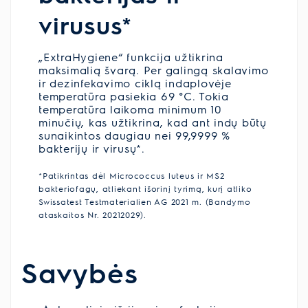
virusus*
„ExtraHygiene“ funkcija užtikrina
maksimalią švarą. Per galingą skalavimo
ir dezinfekavimo ciklą indaplovėje
temperatūra pasiekia 69 °C. Tokia
temperatūra laikoma minimum 10
minučių, kas užtikrina, kad ant indų būtų
sunaikintos daugiau nei 99,9999 %
bakterijų ir virusų*.
*Patikrintas dėl Micrococcus luteus ir MS2
bakteriofagų, atliekant išorinį tyrimą, kurį atliko
Swissatest Testmaterialien AG 2021 m. (Bandymo
ataskaitos Nr. 20212029).
Savybės