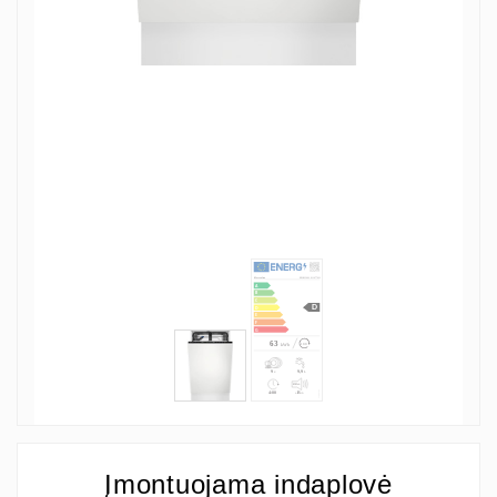
Įmontuojama indaplovė