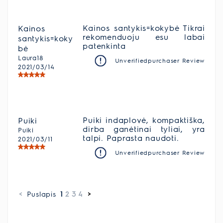
Kainos santykis=kokybė Tikrai
Kainos
rekomenduoju esu labai
santykis=koky
patenkinta
bė
Laura18
Unverifiedpurchaser Review
2021/03/14
Puiki indaplovė, kompaktiška,
Puiki
dirba ganėtinai tyliai, yra
Puiki
talpi. Paprasta naudoti.
2021/03/11
Unverifiedpurchaser Review
<
Puslapis
1
2
3
4
>