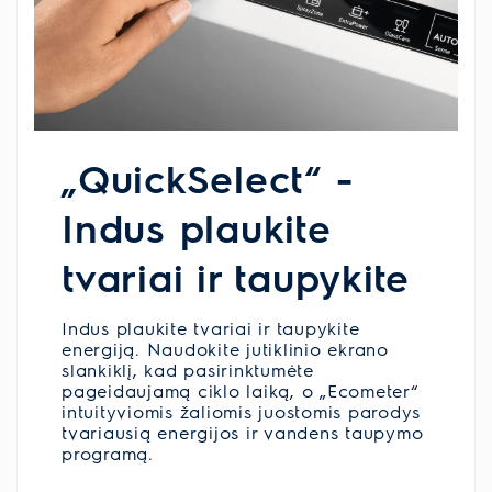
„QuickSelect“ -
Indus plaukite
tvariai ir taupykite
Indus plaukite tvariai ir taupykite
energiją. Naudokite jutiklinio ekrano
slankiklį, kad pasirinktumėte
pageidaujamą ciklo laiką, o „Ecometer“
intuityviomis žaliomis juostomis parodys
tvariausią energijos ir vandens taupymo
programą.