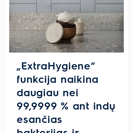
„ExtraHygiene“
funkcija naikina
daugiau nei
99,9999 % ant indų
esančias
bakterijas ir