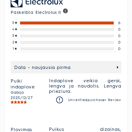
Paskelbta Electrolux.lt
5
★
6
4
★
0
3
★
0
2
★
0
1
★
0
Data – naujausia pirma
Indaplove veikia gerai,
Puiki
lengva ja naudotis. Lengva
indaplove
prieziura.
Gabija
2025/12/27
Unverifiedpurchaser Review
Puikus dizainas,
Plovimas