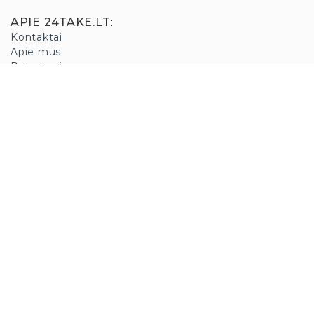
APIE 24TAKE.LT
:
Kontaktai
Apie mus
Patarimai
DUK
Apmokėjimas
Pirkimas išsimokėtinai
Pirkimo taisyklės
Prekių pristatymas
Prekių grąžinimas
Privatumo politika
Slapukų politika
SUSISIEKITE
:
+370 685 51562
info@24take.lt
©2023 24take.lt VISOS TEISĖS SAUGOMOS