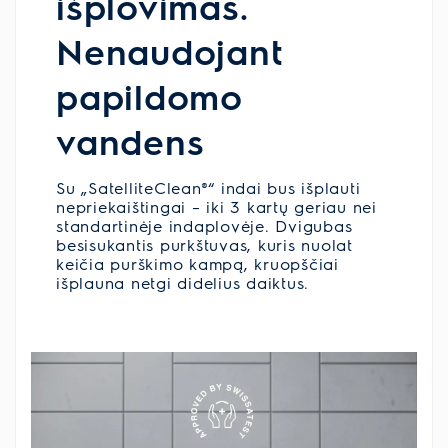
išplovimas.
Nenaudojant
papildomo
vandens
Su „SatelliteClean®“ indai bus išplauti
nepriekaištingai – iki 3 kartų geriau nei
standartinėje indaplovėje. Dvigubas
besisukantis purkštuvas, kuris nuolat
keičia purškimo kampą, kruopščiai
išplauna netgi didelius daiktus.