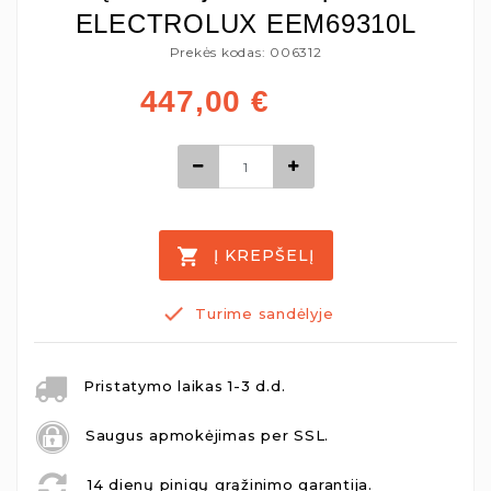
ELECTROLUX EEM69310L
Prekės kodas: 006312
447,00
€
Į KREPŠELĮ
Turime sandėlyje
Pristatymo laikas 1-3 d.d.
Saugus apmokėjimas per SSL.
14 dienų pinigų grąžinimo garantija.