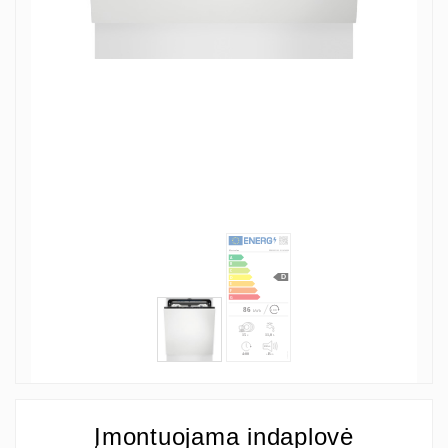
Įmontuojama indaplovė