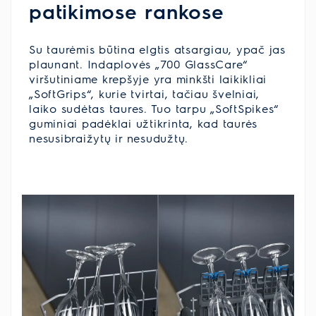
patikimose rankose
Su taurėmis būtina elgtis atsargiau, ypač jas
plaunant. Indaplovės „700 GlassCare“
viršutiniame krepšyje yra minkšti laikikliai
„SoftGrips“, kurie tvirtai, tačiau švelniai,
laiko sudėtas taures. Tuo tarpu „SoftSpikes“
guminiai padėklai užtikrinta, kad taurės
nesusibraižytų ir nesudužtų.