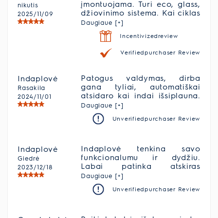
įmontuojama. Turi eco, glass,
nikutis
džiovinimo sistema. Kai ciklas
2025/11/09
vyksta dega raudona
Daugiaue [+]
lemputė, o kai išsijungia
Incentivizedreview
užsidega žalia.
Verifiedpurchaser Review
Patogus valdymas, dirba
Indaplovė
gana tyliai, automatiškai
Rasakila
atsidaro kai indai išsiplauna.
2024/11/01
Labai talpi, atskiras skyrius
Daugiaue [+]
įrankiams. Esame patenkinti
Unverifiedpurchaser Review
Indaplovė tenkina savo
Indaplovė
funkcionalumu ir dydžiu.
Giedrė
Labai patinka atskiras
2023/12/18
stalčius šaukštams, kadangi
Daugiaue [+]
patogu sudėti, ir neužima
Unverifiedpurchaser Review
papildomos vietos, kurią
galima išnaudoti kitiems
indams.