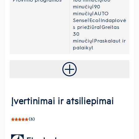
minučių|90
minučių|AUTO
Sense|Eco|Indaplovė
s priežiūra|Greitas
30
minučių|Praskalaut ir
palaikyt
Įvertinimai ir atsiliepimai
(6)