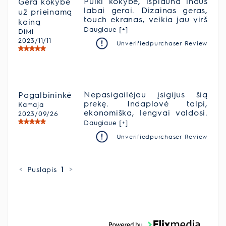
Puiki kokybė, išplauna indus
Gera kokybė
labai gerai. Dizainas geras,
už prieinamą
touch ekranas, veikia jau virš
kainą
1 metų gerai. Nepatinka tik
Daugiaue [+]
DiMi
tai, kad durelės tvirtinasi su
2023/11/11
Unverifiedpurchaser Review
ratukais, t.y. važinėja jos,
todėl buvo sulužusios (nukrito
durelės). Gal ir dėl baldinės
plokštės, tačiau kitą kartą
rinkčiausi tą pačią mašiną, tik
su kitokiu durelių tvirtinimo
Nepasigailėjau įsigijus šią
Pagalbininkė
mechanizmu.
prekę. Indaplovė talpi,
Kamaja
ekonomiška, lengvai valdosi.
2023/09/26
Labai patinka, kad dirba
Daugiaue [+]
tyliai. Siūlau įsigyti šią
Unverifiedpurchaser Review
indaplovę💯
<
Puslapis
1
>