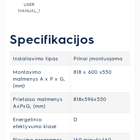
USER
MANUAL_1
Specifikacijos
Instaliavimo tipas
Pilnai įmontuojama
Montavimo
818 x 600 x550
matmenys A x P x G,
(mm)
Prietaiso matmenys
818x596x550
AxPxG, (mm)
Energetinio
D
efektyvumo klasė
Plovimo programos
160 minučių|60