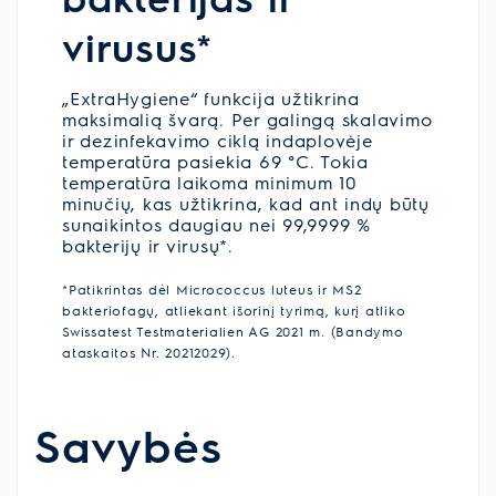
virusus*
„ExtraHygiene“ funkcija užtikrina
maksimalią švarą. Per galingą skalavimo
ir dezinfekavimo ciklą indaplovėje
temperatūra pasiekia 69 °C. Tokia
temperatūra laikoma minimum 10
minučių, kas užtikrina, kad ant indų būtų
sunaikintos daugiau nei 99,9999 %
bakterijų ir virusų*.
*Patikrintas dėl Micrococcus luteus ir MS2
bakteriofagų, atliekant išorinį tyrimą, kurį atliko
Swissatest Testmaterialien AG 2021 m. (Bandymo
ataskaitos Nr. 20212029).
Savybės